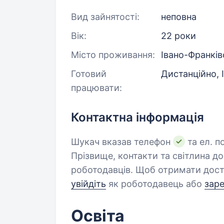
Вид зайнятості:
неповна
Вік:
22 роки
Місто проживання:
Івано-Франків
Готовий
Дистанційно, 
працювати:
Контактна інформація
Шукач вказав телефон
та ел. п
Прізвище, контакти та світлина д
роботодавців. Щоб отримати дост
увійдіть
як роботодавець або
зар
Освіта