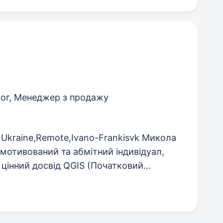
ог, Менеджер з продажу
kraine,Remote,Ivano-Frankisvk Микола
тивований та абмітний індивідуал,
інний досвід QGIS (Початковий...