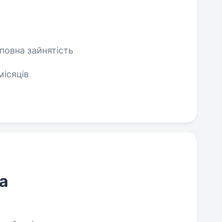
еповна зайнятість
місяців
а