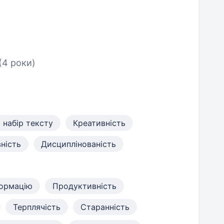
(4 роки)
набір тексту
Креативність
ність
Дисциплінованість
формацію
Продуктивність
Терплячість
Старанність