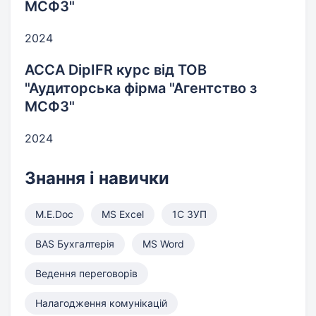
МСФЗ"
2024
АССА DipIFR курс від ТОВ
"Аудиторська фірма "Агентство з
МСФЗ"
2024
Знання і навички
M.E.Doc
MS Excel
1С ЗУП
BAS Бухгалтерія
MS Word
Ведення переговорів
Налагодження комунікацій