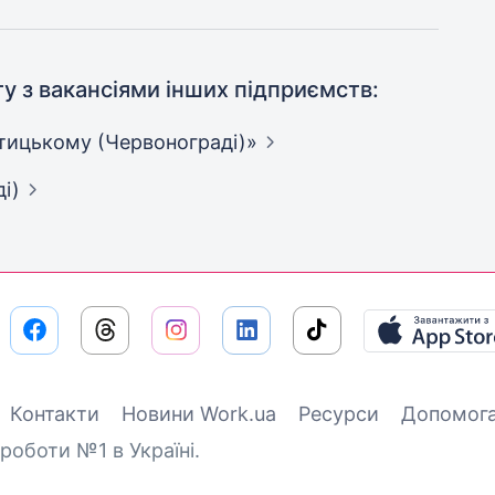
ту з вакансіями інших підприємств:
птицькому
(Червонограді)»
і)
Контакти
Новини Work.ua
Ресурси
Допомог
роботи №1 в Україні.