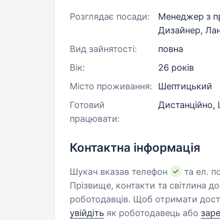
Розглядає посади:
Менеджер з п
Дизайнер, Ла
Вид зайнятості:
повна
Вік:
26 років
Місто проживання:
Шептицький
Готовий
Дистанційно,
працювати:
Контактна інформація
Шукач вказав телефон
та ел. п
Прізвище, контакти та світлина д
роботодавців. Щоб отримати дост
увійдіть
як роботодавець або
зар