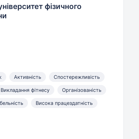
університет фізичного
ни
ж
Активність
Спостережливість
Викладання фітнесу
Організованість
бельність
Висока працездатність