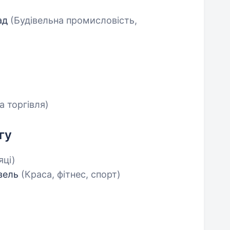
рад
(Будівельна промисловість,
а торгівля)
гу
яці)
овель
(Краса, фітнес, спорт)