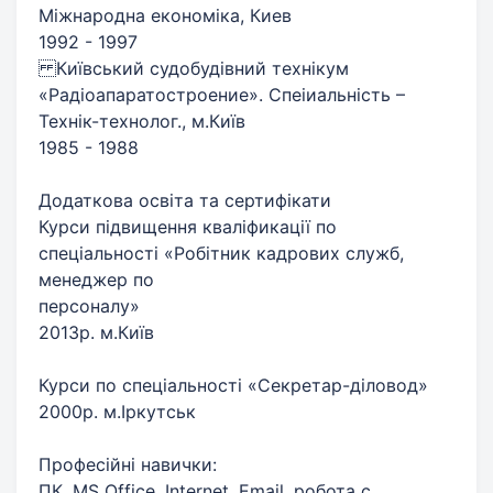
Міжнародна економіка, Киев
1992 - 1997
Київський судобудівний технікум
«Радіоапаратостроение». Спеіиальність –
Технік-технолог., м.Київ
1985 - 1988
Додаткова освіта та сертифікати
Курси підвищення кваліфикації по
спеціальності «Робітник кадрових служб,
менеджер по
персоналу»
2013р. м.Київ
Курси по спеціальності «Секретар-діловод»
2000р. м.Іркутськ
Професійні навички:
ПК, MS Office, Internet, Email, робота с