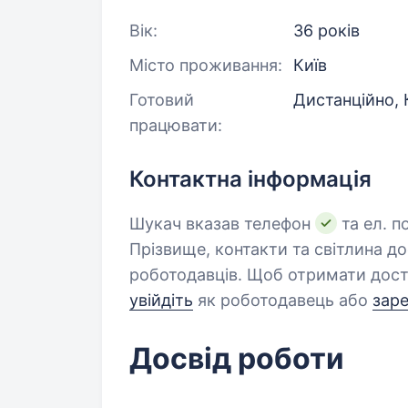
Вік:
36 років
Місто проживання:
Київ
Готовий
Дистанційно, 
працювати:
Контактна інформація
Шукач вказав телефон
та ел. п
Прізвище, контакти та світлина д
роботодавців. Щоб отримати дост
увійдіть
як роботодавець або
зар
Досвід роботи