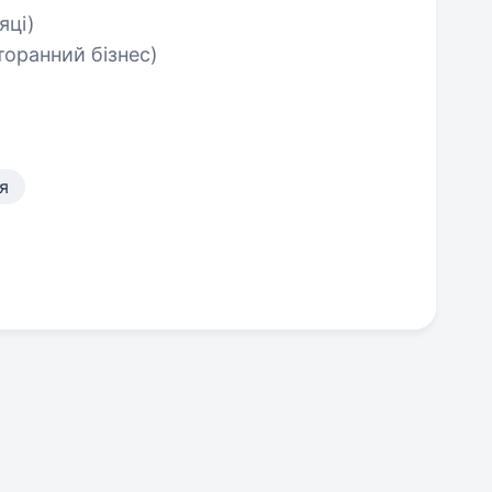
яці)
торанний бізнес)
я