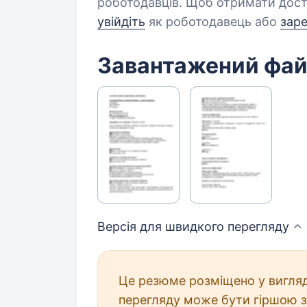
роботодавців. Щоб отримати дост
увійдіть
як роботодавець або
зар
Завантажений фа
Версія для швидкого
перегляду
Це резюме розміщено у вигляд
перегляду може бути гіршою з