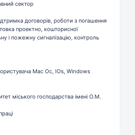
вний сектор
підтримка договорів, роботи з погашення
отовка проектно, кошторисної
ьну і пожежну сигналізацію, контроль
користувача Mac Oc, IОs, Windows
итет міського господарства імені О.М.
праці