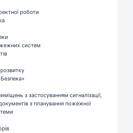
оектної роботи
ка
еки
ожежних систем
тів
 розвитку
 Безпека»
міщень з застосуванням сигналізації,
 документів з планування пожежної
стеми
орів