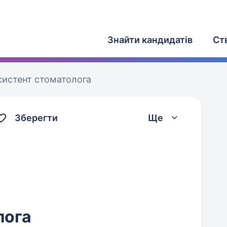
Знайти кандидатів
Ст
систент стоматолога
Зберегти
Ще
лога