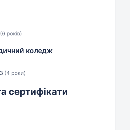
(6 років)
едичний коледж
23
(4 роки)
та сертифікати