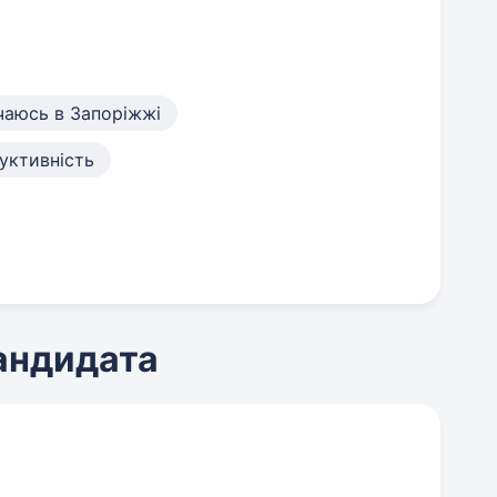
чаюсь в Запоріжжі
уктивність
кандидата