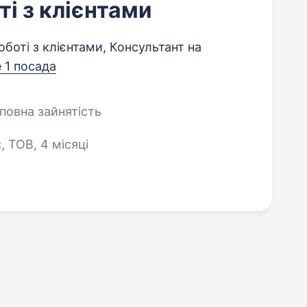
і з клієнтами
оті з клієнтами, Консультант на
 1 посада
еповна зайнятість
, ТОВ, 4 місяці