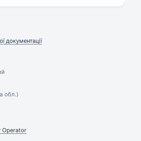
ої документації
ий
а обл.)
 Operator