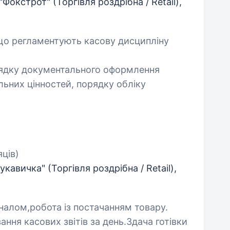
окстрот" (Торгівля роздрібна / Retail),
що регламентують касову дисципліну
рядку документального оформлення
льних цінностей, порядку обліку
яців)
кавичка" (Торгівля роздрібна / Retail),
оналом,робота із постачанням товару.
ння касових звітів за день.Здача готівки