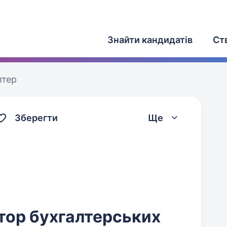
Знайти кандидатів
Ст
лтер
Зберегти
Ще
тор бухгалтерських