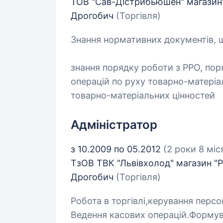
ТОВ "Сав-Дістрибьюшен" магазин"Ф
Дрогобич
(Торгівля)
Знання нормативних документів, 
знання порядку роботи з РРО, по
операцій по руху товарно-матеріа
товарно-матеріальних цінностей
Адміністратор
з 10.2009 по 05.2012
(2 роки 8 міс
ТзОВ ТВК "Львівхолод" магазин "Ру
Дрогобич
(Торгівля)
Робота в торгівлі,керування перс
Ведення касових операцій.Формува