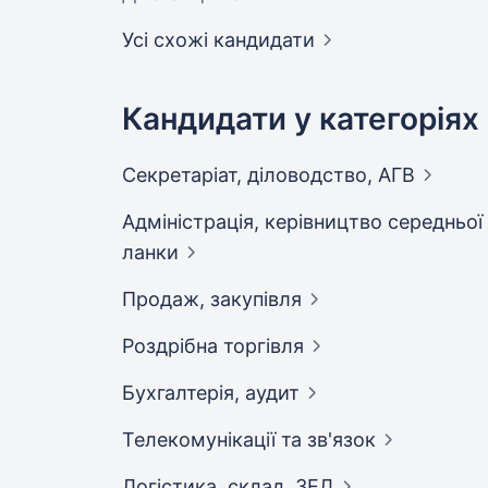
Усі схожі кандидати
Кандидати у категоріях
Секретаріат, діловодство,
АГВ
Адмiнiстрацiя, керівництво середньої
ланки
Продаж,
закупівля
Роздрібна
торгівля
Бухгалтерія,
аудит
Телекомунікації та
зв'язок
Логістика, склад,
ЗЕД