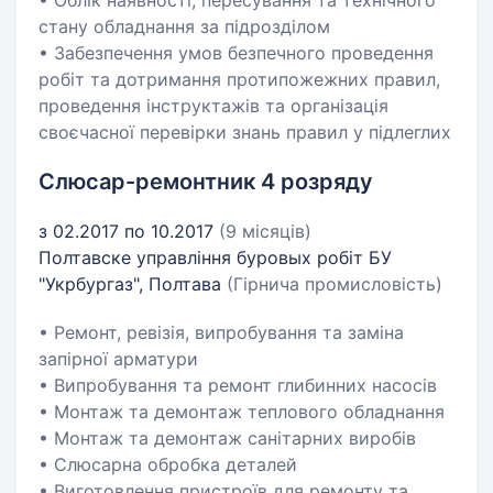
• Облік наявності, пересування та технічного
стану обладнання за підрозділом
• Забезпечення умов безпечного проведення
робіт та дотримання протипожежних правил,
проведення інструктажів та організація
своєчасної перевірки знань правил у підлеглих
Слюсар-ремонтник 4 розряду
з 02.2017 по 10.2017
(9 місяців)
Полтавске управління буровых робіт БУ
"Укрбургаз", Полтава
(Гірнича промисловість)
• Ремонт, ревізія, випробування та заміна
запірної арматури
• Випробування та ремонт глибинних насосів
• Монтаж та демонтаж теплового обладнання
• Монтаж та демонтаж санітарних виробів
• Слюсарна обробка деталей
• Виготовлення пристроїв для ремонту та