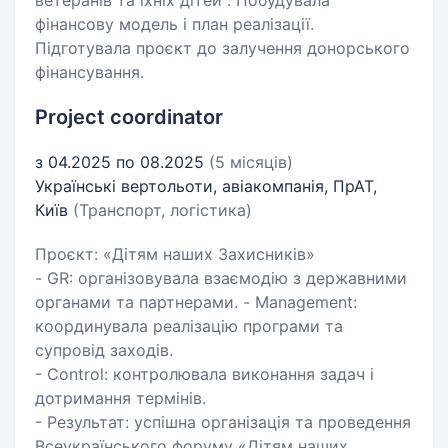
ветеранів та їхніх дітей . Побудувала
фінансову модель і план реалізації.
Підготувала проєкт до залучення донорського
фінансування.
Project coordinator
з 04.2025 по 08.2025
(5 місяців)
Українські вертольоти, авіакомпанія, ПрАТ,
Київ
(Транспорт, логістика)
Проєкт: «Дітям наших Захисників»
- GR: організовувала взаємодію з державними
органами та партнерами. - Management:
координувала реалізацію програми та
супровід заходів.
- Сontrol: контролювала виконання задач і
дотримання термінів.
- Результат: успішна організація та проведення
Всеукраїнського форуму «Дітям наших