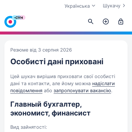
Шукачу
Українська
Резюме від 3 серпня 2026
Особисті дані
приховані
Цей шукач вирішив приховати свої особисті
дані та контакти, але йому можна
надіслати
повідомлення
або
запропонувати вакансію
.
Главный бухгалтер,
экономист, финансист
Вид зайнятості: