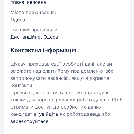
повна, неповна
Місто проживання:
Одеса
Готовий працювати:
Дистанційно, Одеса
Контактна інформація
Шукач приховав свої особисті дані, але ви
зможете надіслати йому повідомлення або
запропонувати вакансію, якщо відкриєте
контакти.
Прізвище, контакти та світлина доступні
тільки для зареєстрованих роботодавців. Щоб
отримати доступ до особистих даних
кандидатів,
увійдіть
як роботодавець або
зареєструйтеся
.