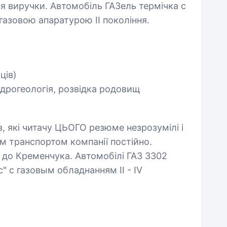
ія виручки. Автомобіль ГАЗель термічка с
азовою апаратурою II покоління.
ців)
ідрогеологія, розвідка родовищ
, які читачу ЦЬОГО резюме незрозумілі і
им транспортом компанії постійно.
я до Кременчука. Автомобілі ГАЗ 3302
" с газовым обладнанням II - IV