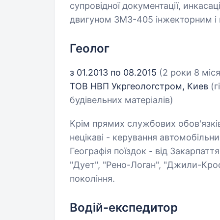
супровідної документації, инкасац
двигуном ЗМЗ-405 інжекторним і г
Геолог
з 01.2013 по 08.2015
(2 роки 8 міся
ТОВ НВП Укргеологстром, Киев
(г
будівельних матеріалів)
Крім прямих службових обов'язків
нецікаві - керування автомобільн
Географія поїздок - від Закарпатт
"Дует", "Рено-Логан", "Джили-Крос
покоління.
Водій-експедитор