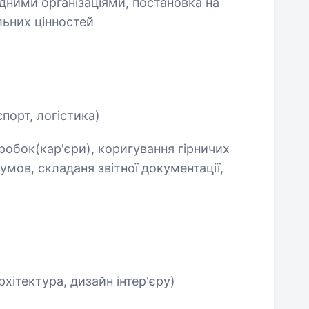
ними організаціями, постановка на
льних цінностей
порт, логістика)
робок(кар'єри), коригування гірничих
 умов, складаня звітної документації,
рхітектура, дизайн інтер'єру)