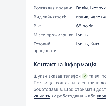
Розглядає посади:
Водій, Інстру
Вид зайнятості:
повна, неповн
Вік:
68 років
Місто проживання:
Ірпінь
Готовий
Ірпінь, Київ
працювати:
Контактна інформація
Шукач вказав телефон
та ел. п
Прізвище, контакти та світлина д
роботодавців. Щоб отримати дост
увійдіть
як роботодавець або
зар