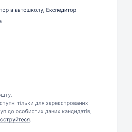
ктор в автошколу, Експедитор
а
ошту.
оступні тільки для зареєстрованих
уп до особистих даних кандидатів,
еєструйтеся
.