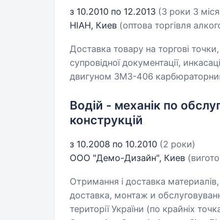
з 10.2010 по 12.2013
(3 роки 3 міся
НІАН, Киев
(оптова торгівля алко
Доставка товару на торгові точк
супровідної документації, инкасац
двигуном ЗМЗ-406 карбюраторним 
Водій - механік по обсл
конструкцій
з 10.2008 по 10.2010
(2 роки)
ООО "Демо-Дизайн", Киев
(вигот
Отримання і доставка материалів,
доставка, монтаж и обслуговуванн
території України (по крайніх точка