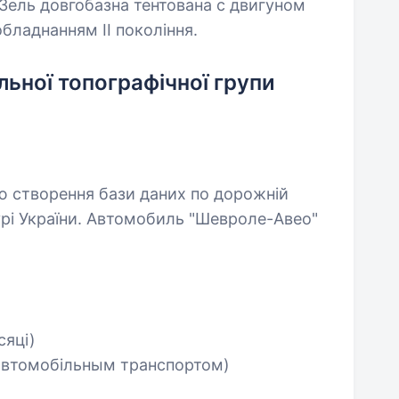
АЗель довгобазна тентована с двигуном
бладнанням II покоління.
ьної топографічної групи
ою створення бази даних по дорожній
рі України. Автомобиль "Шевроле-Авео"
сяці)
 автомобільным транспортом)