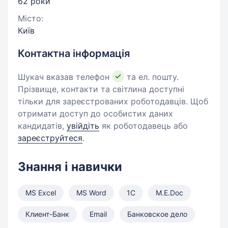
62 роки
Місто:
Київ
Контактна інформація
Шукач вказав телефон
та ел. пошту.
Прізвище, контакти та світлина доступні
тільки для зареєстрованих роботодавців. Щоб
отримати доступ до особистих даних
кандидатів,
увійдіть
як роботодавець або
зареєструйтеся
.
Знання і навички
MS Excel
MS Word
1С
M.E.Doc
Клиент-Банк
Email
Банковское дело