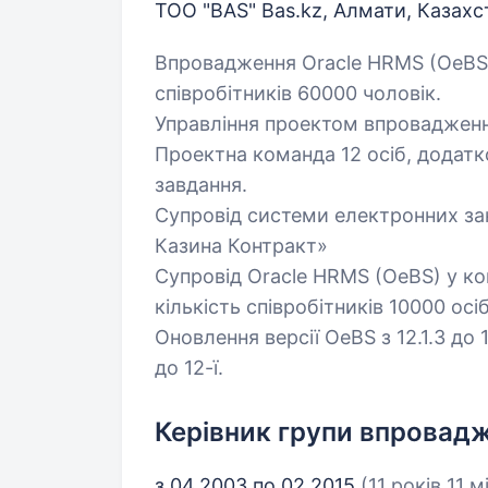
ТОО "BAS" Bas.kz, Алмати, Казах
Впровадження Oracle HRMS (OeBS) 
співробітників 60000 чоловік.
Управління проектом впровадженн
Проектна команда 12 осіб, додатко
завдання.
Супровід системи електронних за
Казина Контракт»
Супровід Oracle HRMS (OeBS) у к
кількість співробітників 10000 осіб
Оновлення версії OeBS з 12.1.3 до 1
до 12-ї.
Керівник групи впровад
з 04.2003 по 02.2015
(11 років 11 м