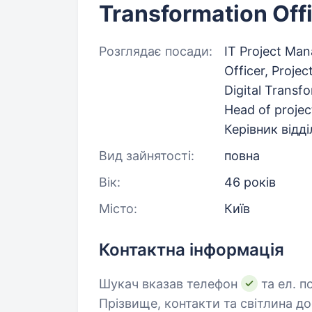
Transformation Off
Розглядає посади:
IT Project Man
Officer, Proj
Digital Transf
Head of projec
Керівник відді
Вид зайнятості:
повна
Вік:
46 років
Місто:
Київ
Контактна інформація
Шукач вказав телефон
та ел. п
Прізвище, контакти та світлина д