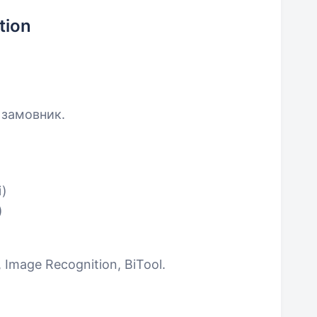
tion
 замовник.
і)
)
 Image Recognition, BiTool.
.