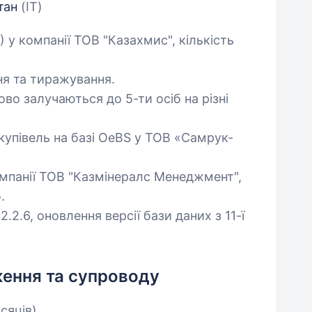
стан
(IT)
у компанії ТОВ "Казахмис", кількість
я та тиражування.
во залучаються до 5-ти осіб на різні
купівель на базі OeBS у ТОВ «Самрук-
омпанії ТОВ "Казмінералс Менеджмент",
.
2.2.6, оновлення версії бази даних з 11-ї
ження та супроводу
ісяців)