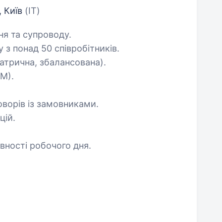
, Київ
(IT)
ня та супроводу.
з понад 50 співробітників.
матрична, збалансована).
SM).
оворів із замовниками.
цій.
ності робочого дня.