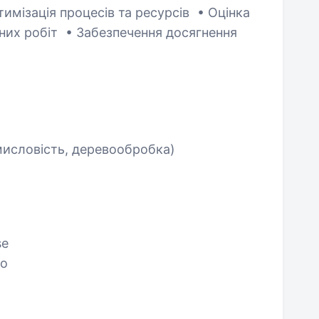
имізація процесів та ресурсів • Оцінка
тних робіт • Забезпечення досягнення
мисловість, деревообробка)
se
io