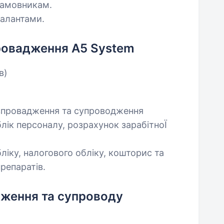
замовникам.
талантами.
провадження A5 System
в)
 впровадження та супроводження
блік персоналу, розрахунок зарабітноЇ
ліку, налогового обліку, кошторис та
репаратів.
дження та супроводу