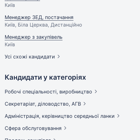
Київ
Менеджер ЗЕД, постачання
Київ, Біла Церква, Дистанційно
Менеджер з закупівель
Київ
Усі схожі кандидати
Кандидати у категоріях
Робочі спеціальності,
виробництво
Секретаріат, діловодство,
АГВ
Адмiнiстрацiя, керівництво середньої
ланки
Сфера
обслуговування