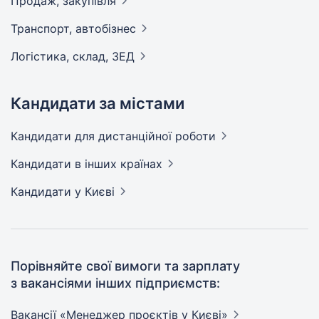
Продаж,
закупівля
Транспорт,
автобізнес
Логістика, склад,
ЗЕД
Кандидати за містами
Кандидати
для дистанційної роботи
Кандидати
в інших країнах
Кандидати
у Києві
Порівняйте свої вимоги та зарплату
з вакансіями інших підприємств:
Вакансії «Менеджер проєктів у
Києві»