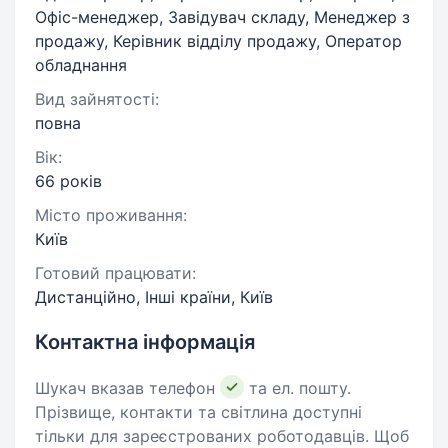
Офіс-менеджер, Завідувач складу, Менеджер з
продажу, Керівник відділу продажу, Оператор
обладнання
Вид зайнятості:
повна
Вік:
66 років
Місто проживання:
Київ
Готовий працювати:
Дистанційно, Інші країни, Київ
Контактна інформація
Шукач вказав телефон
та ел. пошту.
Прізвище, контакти та світлина доступні
тільки для зареєстрованих роботодавців. Щоб