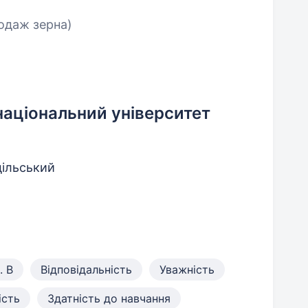
родаж зерна)
аціональний університет
дільський
. B
Відповідальність
Уважність
ість
Здатність до навчання