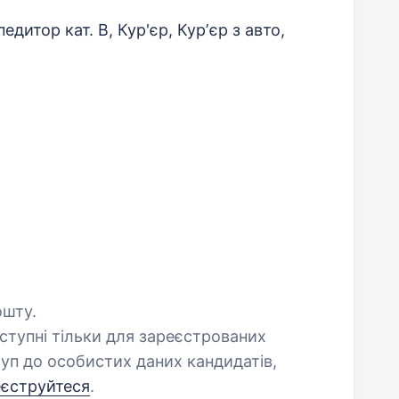
дитор кат. B, Кур'єр, Курʼєр з авто,
ошту.
оступні тільки для зареєстрованих
уп до особистих даних кандидатів,
еєструйтеся
.