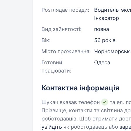
Розглядає посади:
Водитель-экспе
Інкасатор
Вид зайнятості:
повна
Вік:
56 років
Місто проживання:
Чорноморськ
Готовий
Одеса
працювати:
Контактна інформація
Шукач вказав телефон
та ел. п
Прізвище, контакти та світлина д
роботодавців. Щоб отримати дост
увійдіть
як роботодавець або
зар