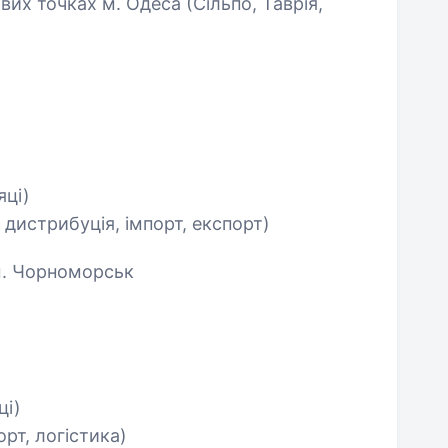
их точках м. Одеса (Сільпо, Таврія,
яці)
 дистрибуція, імпорт, експорт)
 м. Чорноморськ
ці)
рт, логістика)