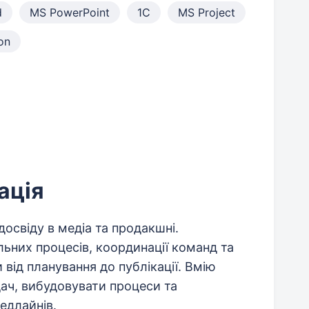
d
MS PowerPoint
1С
MS Project
on
ація
досвіду в медіа та продакшні.
альних процесів, координації команд та
від планування до публікації. Вмію
ач, вибудовувати процеси та
едлайнів.