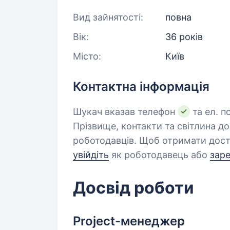
Вид зайнятості:
повна
Вік:
36 років
Місто:
Київ
Контактна інформація
Шукач вказав телефон
та ел. п
Прізвище, контакти та світлина д
роботодавців. Щоб отримати дост
увійдіть
як роботодавець або
зар
Досвід роботи
Project-менеджер