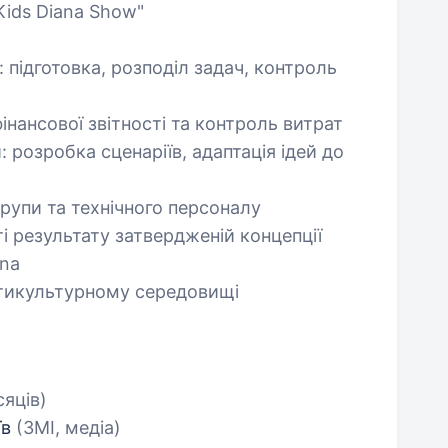
Kids Diana Show"
 підготовка, розподіл задач, контроль
нансової звітності та контроль витрат
: розробка сценаріїв, адаптація ідей до
групи та технічного персоналу
ті результату затвердженій концепції
ana
ьтикультурному середовищі
сяців)
їв
(ЗМІ, медіа)