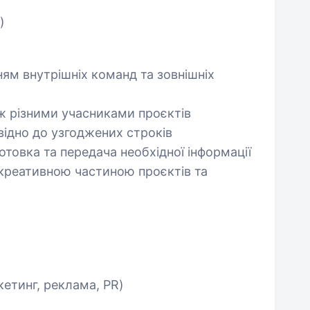
)
ням внутрішніх команд та зовнішніх
іж різними учасниками проєктів
відно до узгоджених строків
готовка та передача необхідної інформації
 креативною частиною проєктів та
етинг, реклама, PR)