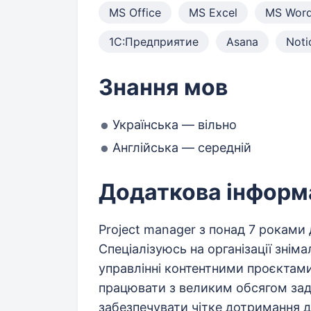
MS Office
MS Excel
MS Wor
1С:Предприятие
Asana
Noti
Знання мов
Українська — вільно
Англійська — середній
Додаткова інформ
Project manager з понад 7 роками 
Спеціалізуюсь на організації знім
управлінні контентними проєктами 
працювати з великим обсягом зад
забезпечувати чітке дотримання д