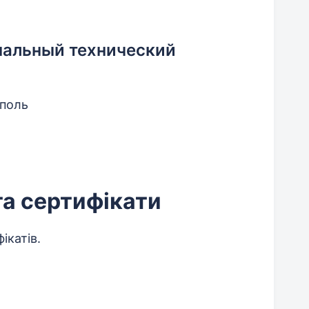
нальный технический
ополь
та сертифікати
ікатів.