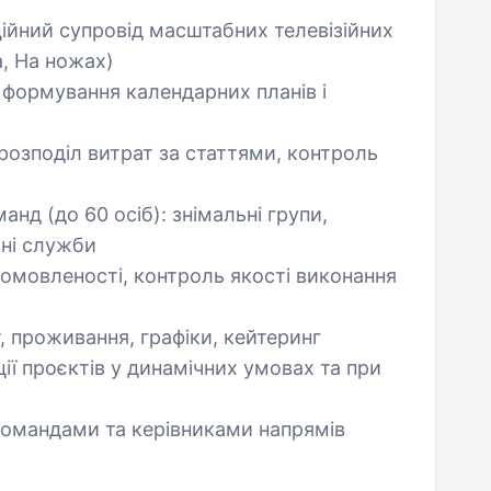
ційний супровід масштабних телевізійних
а, На ножах)
 формування календарних планів і
розподіл витрат за статтями, контроль
нд (до 60 осіб): знімальні групи,
вні служби
домовленості, контроль якості виконання
т, проживання, графіки, кейтеринг
ції проєктів у динамічних умовах та при
командами та керівниками напрямів