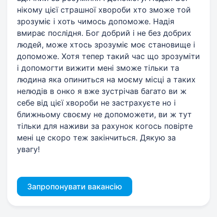
нікому цієї страшної хвороби хто зможе той
зрозуміє і хоть чимось допоможе. Надія
вмирає послідня. Бог добрий і не без добрих
людей, може хтось зрозуміє моє становище і
допоможе. Хотя тепер такий час що зрозуміти
і допомогти вижити мені зможе тільки та
людина яка опиниться на моєму місці а таких
нелюдів в онко я вже зустрічав багато ви ж
себе від цієї хвороби не застрахуєте но і
ближньому своєму не допоможети, ви ж тут
тільки для наживи за рахунок когось повірте
мені це скоро теж закінчиться. Дякую за
увагу!
Запропонувати вакансію