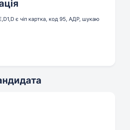
ація
,D1,D є чіп картка, код 95, АДР, шукаю
кандидата