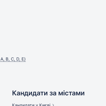
, B, C, D, E)
Кандидати за містами
Кандидати
у Києві