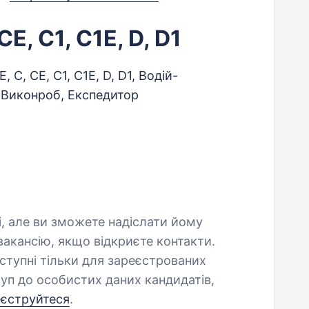
 CE, C1, C1E, D, D1
E, C, CE, C1, C1E, D, D1, Водій-
 Виконроб, Експедитор
і, але ви зможете надіслати йому
акансію, якщо відкриєте контакти.
оступні тільки для зареєстрованих
уп до особистих даних кандидатів,
еєструйтеся
.