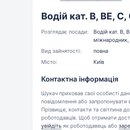
Водій кат. B, BE, C,
Розглядає посади:
Водій кат. B, B
міжнародник,
Вид зайнятості:
повна
Місто:
Київ
Контактна інформація
Шукач приховав свої особисті дан
повідомлення або запропонувати в
Прізвище, контакти та світлина д
роботодавців. Щоб отримати дост
увійдіть
як роботодавець або
зар