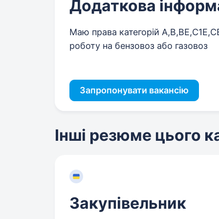
Додаткова інформ
Маю права категорій A,B,BE,C1E,CE
роботу на бензовоз або газовоз
Запропонувати вакансію
Інші резюме цього 
Закупівельник