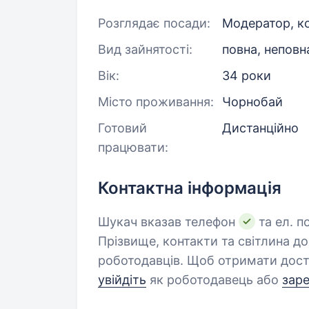
Розглядає посади:
Модератор, к
Вид зайнятості:
повна, неповн
Вік:
34 роки
Місто проживання:
Чорнобай
Готовий
Дистанційно
працювати:
Контактна інформація
Шукач вказав телефон
та ел. п
Прізвище, контакти та світлина д
роботодавців. Щоб отримати дост
увійдіть
як роботодавець або
зар