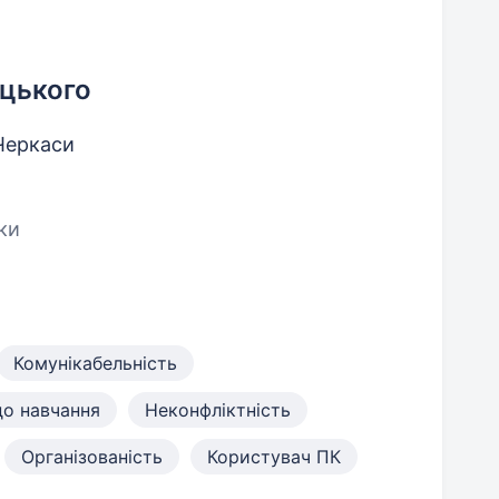
ицького
Черкаси
ки
Комунікабельність
до навчання
Неконфліктність
Організованість
Користувач ПК