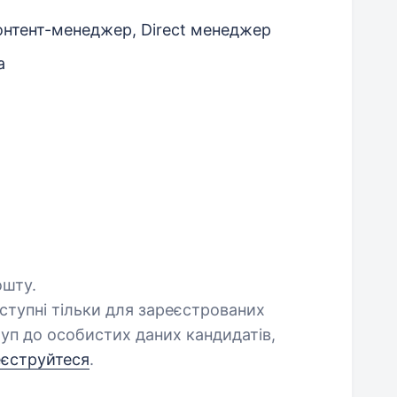
онтент-менеджер, Direct менеджер
а
ошту.
оступні тільки для зареєстрованих
уп до особистих даних кандидатів,
еєструйтеся
.