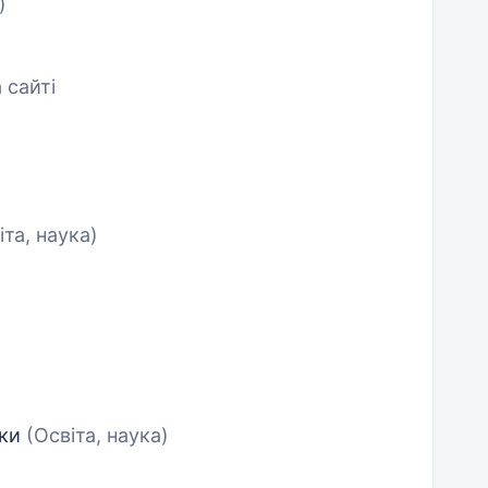
)
 сайті
іта, наука)
нки
(Освіта, наука)