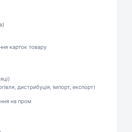
в)
ення карток товару
яці)
гівля, дистрибуція, імпорт, експорт)
ання на пром