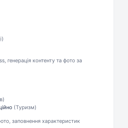
і)
, генерація контенту та фото за
в)
нційно
(Туризм)
 фото, заповнення характеристик