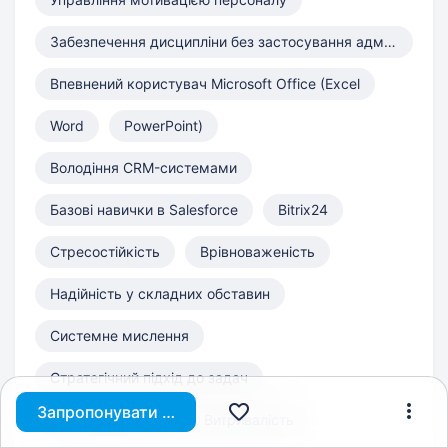
Забезпечення дисципліни без застосування адміністративного тиску
Впевнений користувач Microsoft Office (Excel
Word
PowerPoint)
Володіння CRM-системами
Базові навички в Salesforce
Bitrix24
Стресостійкість
Врівноваженість
Надійність у складних обставин
Системне мислення
Стратегічний підхід до задач
Запропонувати вакансію
Самодисципліна
Витривалість