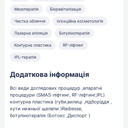
Мезотерапія
Біоревіталізація
Чистка обличчя
Інʼєкційна косметологія
Лазерна епіляція
Ботулінотерапія
Контурна пластика
RF-ліфтинг
IPL-терапія
Додаткова інформація
Всі види доглядових процедур ,апаратні
процедури (SMAS-ліфтинг, RF-ліфтинг,IPL)
контурна пластика (губи,вилиці ,підборіддя ,
кути нижньої щелепи )Radiesse,
ботулінотерапія (Ботокс ,Диспорт )