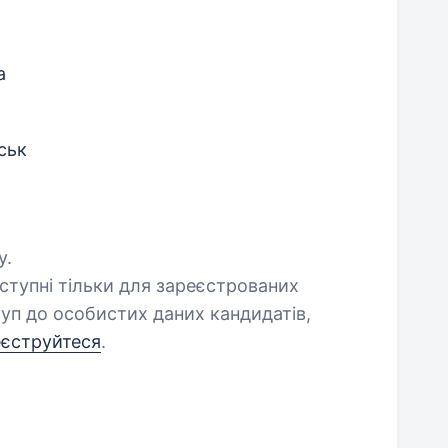
а
ськ
у.
оступні тільки для зареєстрованих
уп до особистих даних кандидатів,
еєструйтеся
.