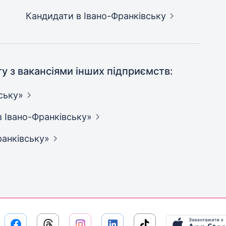
Кандидати
в Івано-Франківську
ту з вакансіями інших підприємств:
ську»
в
Івано-Франківську»
ранківську»