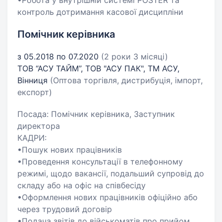
•Робота у внутрішній системі POSTER та
контроль дотримання касової дисципліни
Помічник керівника
з 05.2018 по 07.2020
(2 роки 3 місяці)
ТОВ “АСУ ТАЙМ”, ТОВ "АСУ ПАК", ТМ АСУ,
Вінниця
(Оптова торгівля, дистрибуція, імпорт,
експорт)
Посада: Помічник керівника, Заступник
директора
КАДРИ:
•Пошук нових працівників
•Проведення консультації в телефонному
режимі, щодо вакансії, подальший супровід до
складу або на офіс на співбесіду
•Оформлення нових працівників офіційно або
через трудовий договір
•Подача звітів до військоматів про прийом