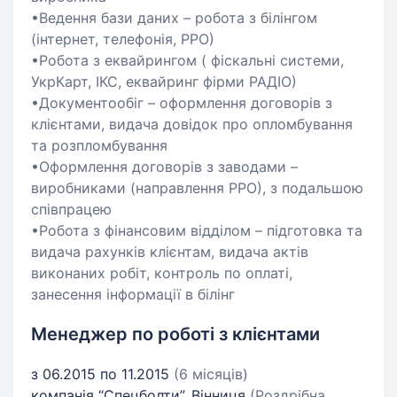
•Ведення бази даних – робота з білінгом
(інтернет, телефонія, РРО)
•Робота з еквайрингом ( фіскальні системи,
УкрКарт, ІКС, еквайринг фірми РАДІО)
•Документообіг – оформлення договорів з
клієнтами, видача довідок про опломбування
та розпломбування
•Оформлення договорів з заводами –
виробниками (направлення РРО), з подальшою
співпрацею
•Робота з фінансовим відділом – підготовка та
видача рахунків клієнтам, видача актів
виконаних робіт, контроль по оплаті,
занесення інформації в білінг
Менеджер по роботі з клієнтами
з 06.2015 по 11.2015
(6 місяців)
компанія “Спецболти”, Вінниця
(Роздрібна