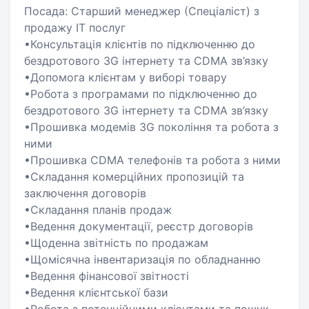
Посада: Старший менеджер (Спеціаліст) з
продажу IT послуг
•Консультація клієнтів по підключенню до
бездротового 3G інтернету та CDMA зв’язку
•Допомога клієнтам у виборі товару
•Робота з програмами по підключенню до
бездротового 3G інтернету та CDMA зв’язку
•Прошивка модемів 3G покоління та робота з
ними
•Прошивка CDMA телефонів та робота з ними
•Складання комерційних пропозицій та
заключення договорів
•Складання планів продаж
•Ведення документації, реєстр договорів
•Щоденна звітність по продажам
•Щомісячна інвентаризація по обладнанню
•Ведення фінансової звітності
•Ведення клієнтської бази