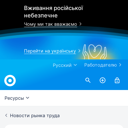
Вживання російської
небезпечне
Чому ми так вважаємо
Перейти на українську
Работодателю
Русский
Work.ua
Ресурсы
Новости рынка труда