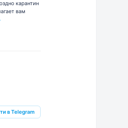
поздно карантин
лагает вам
ь
ти в Telegram