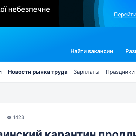
ої небезпечне
Перейти
Найти
вакансии
Раз
и
Новости рынка труда
Зарплаты
Праздники
1423
аинский карантин продл