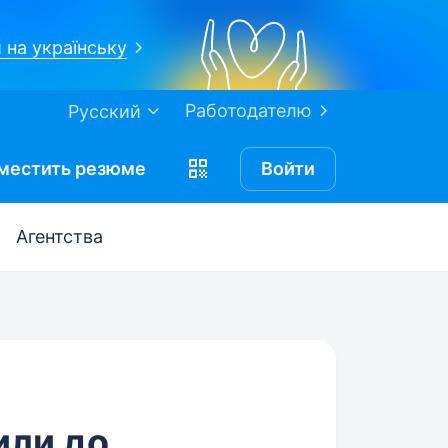
 на українську
Работодателю
Русский
местить
резюме
Войти
Агентства
или до