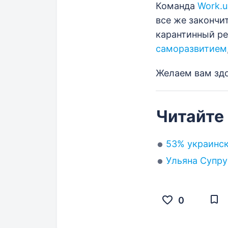
Команда
Work.u
все же закончи
карантинный р
саморазвитием
Желаем вам здо
Читайте
53% украинск
Ульяна Супру
0