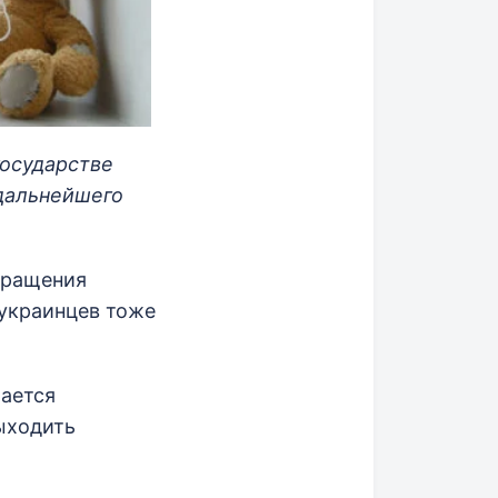
осударстве
 дальнейшего
кращения
 украинцев тоже
ается
ыходить