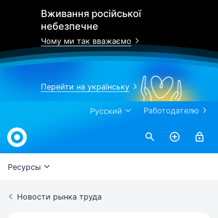
Вживання російської
небезпечне
Чому ми так вважаємо
Перейти на українську
Работодателю
Русский
Work.ua
Ресурсы
Новости рынка труда