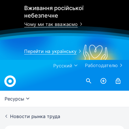
Вживання російської
небезпечне
Чому ми так вважаємо
Перейти на українську
Работодателю
Русский
Work.ua
Ресурсы
Новости рынка труда