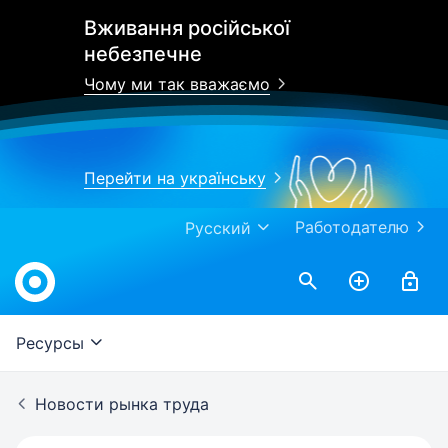
Вживання російської
небезпечне
Чому ми так вважаємо
Перейти на українську
Работодателю
Русский
Work.ua
Ресурсы
Новости рынка труда