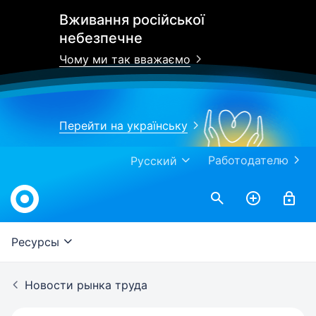
Вживання російської
небезпечне
Чому ми так вважаємо
Перейти на українську
Работодателю
Русский
Work.ua
Ресурсы
Новости рынка труда