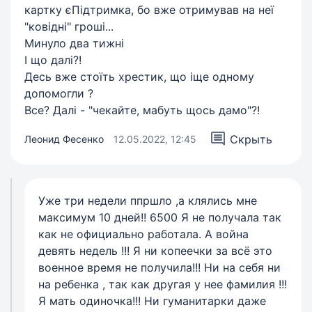
картку єПідтримка, бо вже отримував на неї
"ковідні" гроші...
Минуло два тижні
І що далі?!
Десь вже стоїть хрестик, що іще одному
допомогли ?
Все? Далі - "чекайте, мабуть щось дамо"?!
Скрыть
Леонид Фесенко
12.05.2022, 12:45
Уже три недели ппршло ,а клялись мне
максимум 10 дней!! 6500 Я не получала так
как не официально работала. А война
девять недель !!! Я ни копеечки за всё это
военное время не получила!!! Ни на себя ни
на ребенка , так как другая у нее фамилия !!!
Я мать одиночка!!! Ни гуманитарки даже