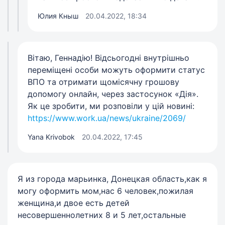
Юлия Кныш
20.04.2022, 18:34
Вітаю, Геннадію! Відсьогодні внутрішньо
переміщені особи можуть оформити статус
ВПО та отримати щомісячну грошову
допомогу онлайн, через застосунок «Дія».
Як це зробити, ми розповіли у цій новині:
https://www.work.ua/news/ukraine/2069/
Yana Krivobok
20.04.2022, 17:45
Я из города марьинка, Донецкая область,как я
могу оформить мом,нас 6 человек,пожилая
женщина,и двое есть детей
несовершеннолетних 8 и 5 лет,остальные