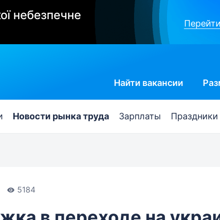
ої небезпечне
Перейти
Найти
вакансии
Раз
и
Новости рынка труда
Зарплаты
Праздники
5184
ка в переходе на украи