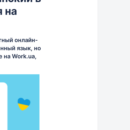
я на
тный онлайн-
енный язык, но
 на Work.ua,