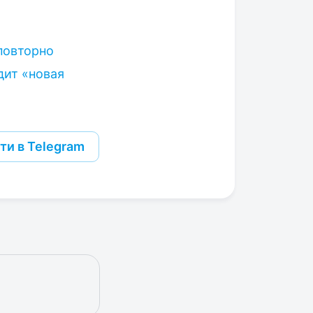
повторно
дит «новая
ти в Telegram