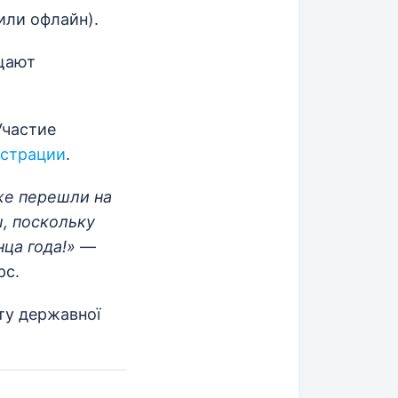
или офлайн).
щают
Участие
истрации
.
же перешли на
, поскольку
нца года!»
—
рс.
ту державної