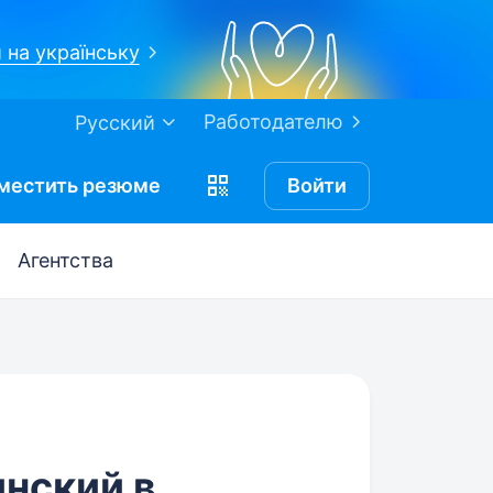
 на українську
Работодателю
Русский
местить
резюме
Войти
Агентства
нский в