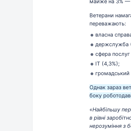
майже на 3% — 
Ветерани намага
переважають:
власна справа
держслужба (
сфера послуг 
ІТ (4,3%);
громадський 
Однак зараз ве
боку роботодавц
«
Найбільшу пер
в рівні заробіт
нерозуміння з б