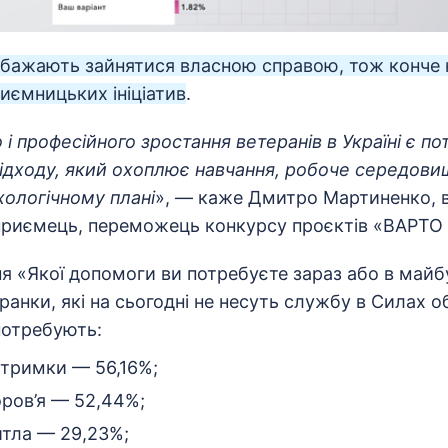
в бажають зайнятися власною справою, тож конче 
иємницьких ініціатив
.
 і професійного зростання ветеранів в Україні є п
ідходу, який охоплює навчання, робоче середови
хологічному плані
», — каже Дмитро Мартиненко, в
дприємець, переможець конкурсу проєктів «ВАРТО 
ня «Якої допомоги ви потребуєте зараз або в май
ранки, які на сьогодні не несуть службу в Силах о
потребують:
дтримки — 56,16%;
оров’я — 52,44%;
тла — 29,23%;