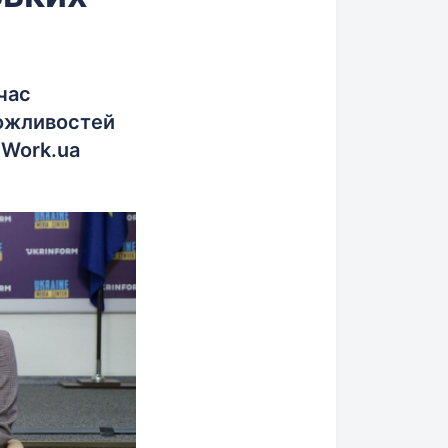
час
можливостей
 Work.ua