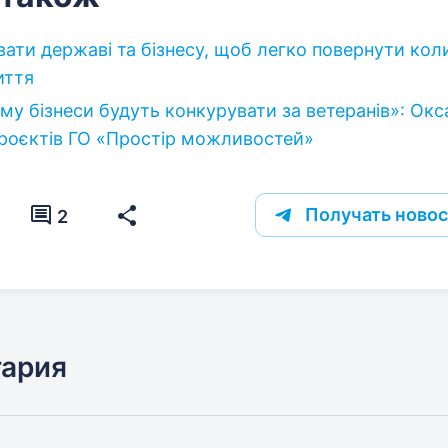
ати державі та бізнесу, щоб легко повернути коли
иття
му бізнеси будуть конкурувати за ветеранів»: Окс
роєктів ГО «Простір можливостей»
Получать новос
2
тария