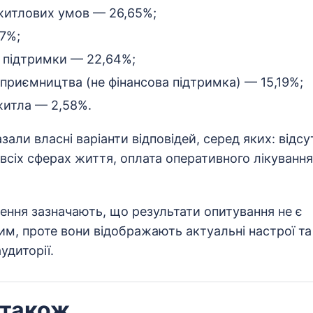
итлових умов — 26,65%;
07%;
ї підтримки — 22,64%;
дприємництва (не фінансова підтримка) — 15,19%;
житла — 2,58%.
зали власні варіанти відповідей, серед яких: відсу
 всіх сферах життя, оплата оперативного лікуванн
ення зазначають, що результати опитування не є
м, проте вони відображають актуальні настрої та 
удиторії.
 також