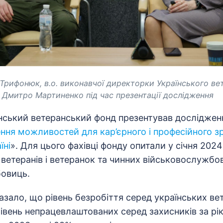
Трифонюк, в.о. виконавчої директорки Українського ве
 Дмитро Мартиненко під час презентації дослідження
їнський ветеранський фонд презентував досліджен
ння можливостей для кар’єрного і професійного з
їні
». Для цього фахівці фонду опитали у січня 202
ветеранів і ветеранок та чинних військовослужбов
бовиць.
зало, що рівень безробіття серед українських вет
івень непрацевлаштованих серед захисників за рі