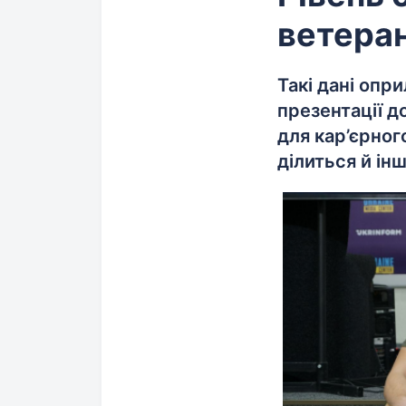
ветеран
Такі дані опр
презентації 
для кар’єрног
ділиться й і