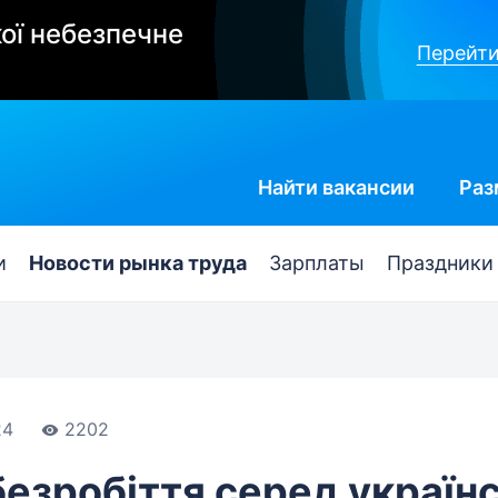
ої небезпечне
Перейти
Найти
вакансии
Раз
и
Новости рынка труда
Зарплаты
Праздники
24
2202
безробіття серед україн