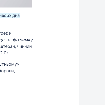
необхідна
отреба
ще та підтримку
етеран, чинний
2.0».
бутньому»
борони,