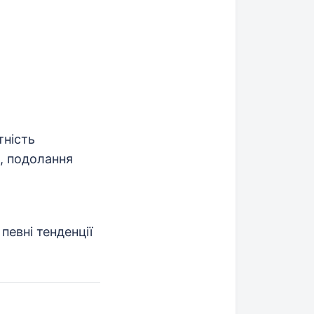
тність
я, подолання
певні тенденції