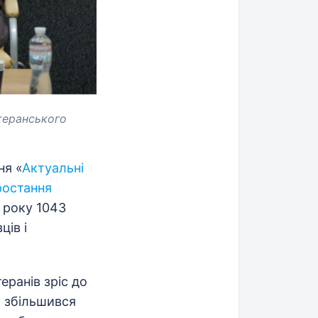
теранського
ня «
Актуальні
ростання
4 року 1043
ців і
еранів зріс до
к збільшився