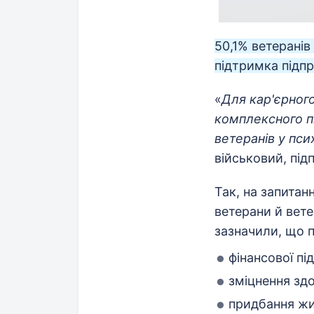
50,1% ветерані
підтримка підпр
«
Для кар'єрного
комплексного п
ветеранів у пси
військовий, пі
Так, на запитан
ветерани й вете
зазначили, що 
фінансової пі
зміцнення зд
придбання жи