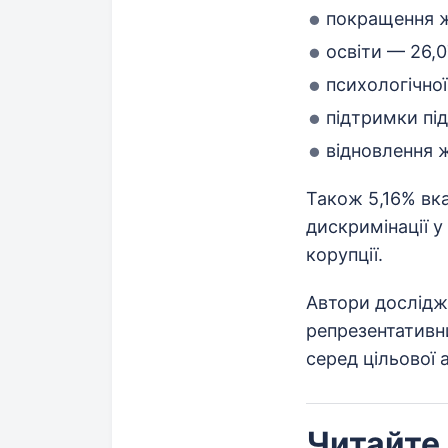
покращення ж
освіти — 26,
психологічно
підтримки пі
відновлення 
Також 5,16% вка
дискримінації у
корупції.
Автори дослідж
репрезентативни
серед цільової а
Читайте