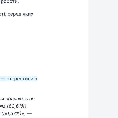
 роботи.
ті, серед яких
 — стереотипи з
ни вбачають не
ям (63,61%),
 (50,57%)
», —