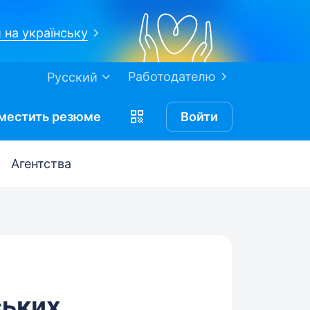
 на українську
Работодателю
Русский
местить
резюме
Войти
Агентства
ських