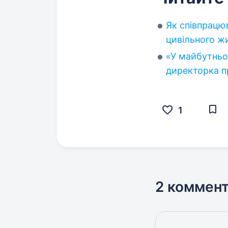
Як співпрацюв
цивільного ж
«У майбутньо
директорка п
1
2 коммен