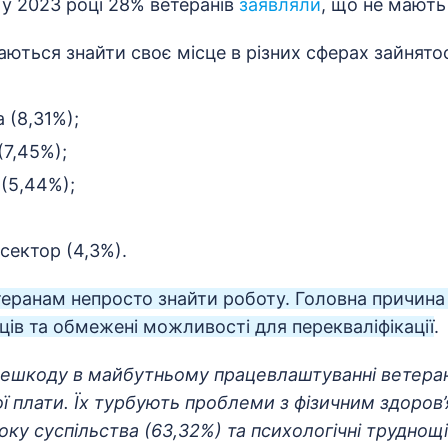
у 2023 році 28% ветеранів
заявляли
, що не мають
ються знайти своє місце в різних сферах зайнятос
 (8,31%);
7,45%);
(5,44%);
сектор (4,3%).
теранам непросто знайти роботу. Головна причина
ів та обмежені можливості для перекваліфікації
.
ешкоду в майбутньому працевлаштуванні ветера
ної плати. Їх турбують проблеми з фізичним здоров’
оку суспільства (63,32%) та психологічні труднощі