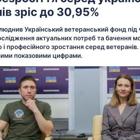
ів зріс до 30,95%
илюднив Український ветеранський фонд під 
дослідження актуальних потреб та бачення 
о і професійного зростання серед ветеранів.
ншими показовими цифрами.