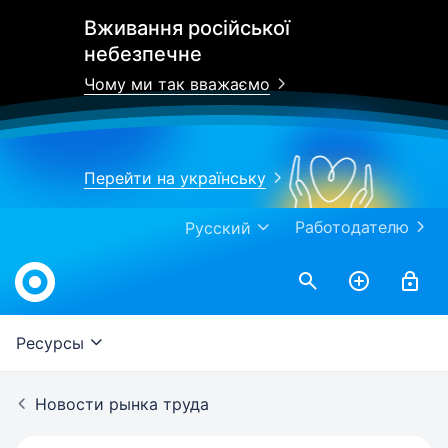
Вживання російської
небезпечне
Чому ми так вважаємо
Перейти на українську
Работодателю
Русский
Work.ua
Ресурсы
Новости рынка труда