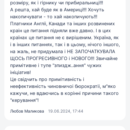
розміру, як і гірнику чи прибиральниці!!!
А решта, хай буде як в Америці!!! Хочуть
накопичувати - то хай накопичують!!!
Платники Англіі, Канади та інших розвинених
краін це питання підняли вже давно. І в цих
країнах це питання не є вирішеним. Україна, як
і в інших питаннях, так і в цьому, нічого іншого,
на жаль, не придумала і НЕ ЗАПОЧАТКУВАЛА
ЩОСЬ ПРОГРЕСИВНОГО і НОВОГО!!! Звичайне
примітивне і тупе "зпиздж..ання" чужих
ініціатив!
Це свідчить про примітивність і
неефективність чиновничоі бюрократіі, м"яко
кажучи, не вдаючись в корінні причини такого
"керування"!
Любов Маликова
19.06.2024, 17:44