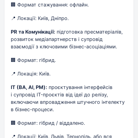
🏢 Формат стажування: офлайн.
📍 Локації: Київ, Дніпро.
PR та Комунікації:
підготовка пресматеріалів,
розвиток медіапартнерств і супровід
взаємодії з ключовими бізнес-асоціаціями.
🏢 Формат: гібрид.
📍 Локація: Київ.
ІТ (ВА, AI, PM):
проєктування інтерфейсів
і супровід IT-проєктів від ідеї до релізу,
включаючи впровадження штучного інтелекту
в бізнес-процеси.
🏢 Формат: гібрид / віддалено.
📍 Локації: Київ, Львів, Тернопіль, або вся