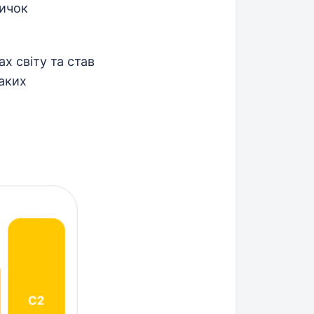
вичок
х світу та став
таких