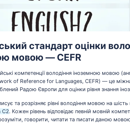
ський стандарт оцінки воло
ою мовою — CEFR
йські компетенції володіння іноземною мовою (а
work of Reference for Languages, CEFR) — це між
блений Радою Європи для оцінки рівня знання іно
исує та розрізняє рівні володіння мовою на шість 
а C2
. Кожен рівень відповідає певній мовній компет
розуміти, говорити, читати та писати даною мовою