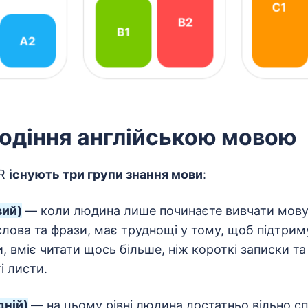
лодіння англійською мовою
FR
існують три групи знання мови
:
вий)
— коли людина лише починаєте вивчати мову,
слова та фрази, має труднощі у тому, щоб підтрим
, вміє читати щось більше, ніж короткі записки та
і листи.
дній)
— на цьому рівні людина достатньо вільно с