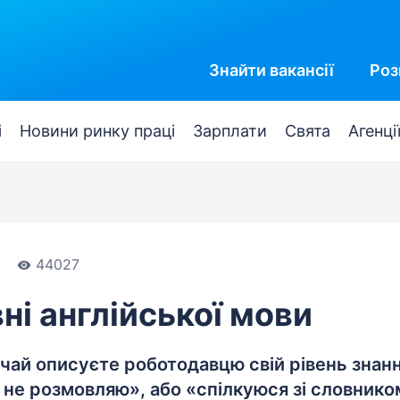
Знайти
вакансії
Роз
і
Новини ринку праці
Зарплати
Свята
Агенці
44027
вні англійської мови
чай описуєте роботодавцю свій рівень знання
 не розмовляю», або «спілкуюся зі словнико