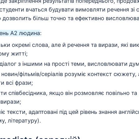
йде закріплення результатів попереднього, продо
 студенти вчаться будувати вимовляти речення зі
 дозволить більш точно та ефективно висловлюва
ень А2 людина
:
льки окремі слова, але й речення та вирази, які в
ому житті;
діалог з іншими на прості теми, висловлювати ду
 новин/фільмів/серіалів розуміє контекст сюжету,
и всі фрази;
ти співбесідника, якщо він розмовляє повільно та
 вирази;
іє тексти, адаптовані під цей рівень знання англійс
му, літературу).