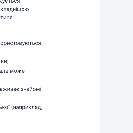
вжується
 складнішою
тися.
икористовуються
мки;
 але може
 вживає знайомі
ької (наприклад,