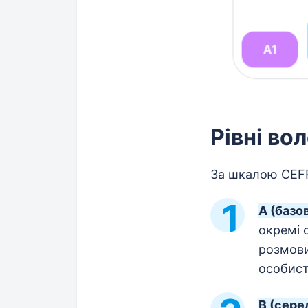
Рівні во
За шкалою CE
A (базо
окремі 
розмови
особист
B (сере