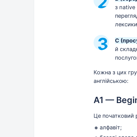
з native
перегля
лексики
C (прос
й склад
послуго
Кожна з цих гру
англійською:
A1 — Begi
Це початковий р
алфавіт;