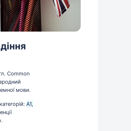
діння
нгл. Common
народний
земної мови.
категорій:
A1,
енції
.