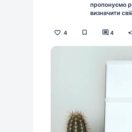
пропонуємо ро
визначити сві
4
4