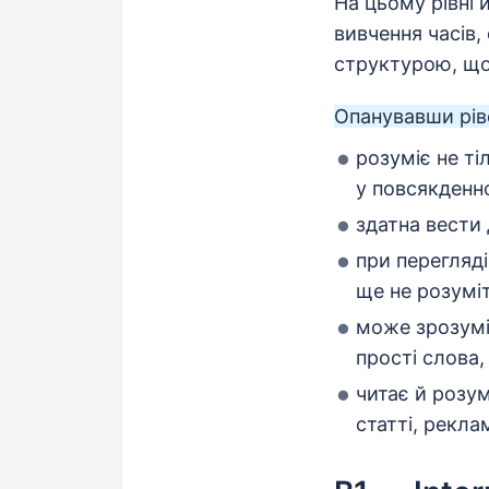
На цьому рівні 
вивчення часів,
структурою, що
Опанувавши рів
розуміє не ті
у повсякденн
здатна вести 
при перегляді
ще не розуміт
може зрозумі
прості слова,
читає й розум
статті, рекла