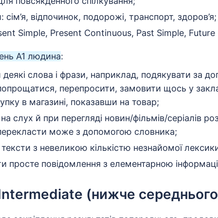
для повсякденного спілкування;
: сім’я, відпочинок, подорожі, транспорт, здоров’я;
sent Simple, Present Continuous, Past Simple, Future 
ень А1 людина
:
деякі слова і фрази, наприклад, подякувати за до
 попрощатися, перепросити, замовити щось у закла
упку в магазині, показавши на товар;
на слух й при перегляді новин/фільмів/серіалів ро
перекласти може з допомогою словника;
 тексти з невеликою кількістю незнайомої лексики
и просте повідомлення з елементарною інформаці
Intermediate (нижче середнього