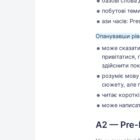
базові слова 
побутові теми
ази часів: Pre
Опанувавши рів
може сказати 
привітатися,
здійснити пок
розуміє мову 
сюжету, але 
читає короткі
може написат
А2 — Pre-