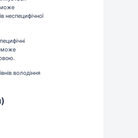
; може
ів неспецифічної
пецифічні
, може
мовою.
івнів володіння
)