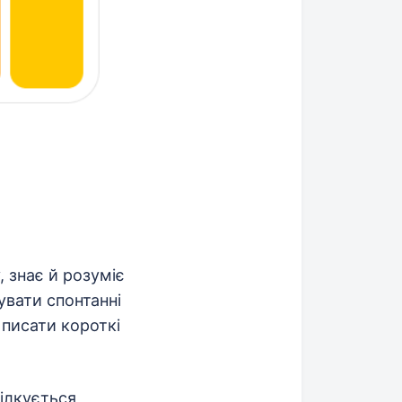
 знає й розуміє
увати спонтанні
 писати короткі
пілкується