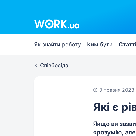
Work.ua
Як знайти роботу
Ким бути
Статт
Співбесіда
9 травня 2023
Які є рі
Якщо ви зазви
«розумію, але