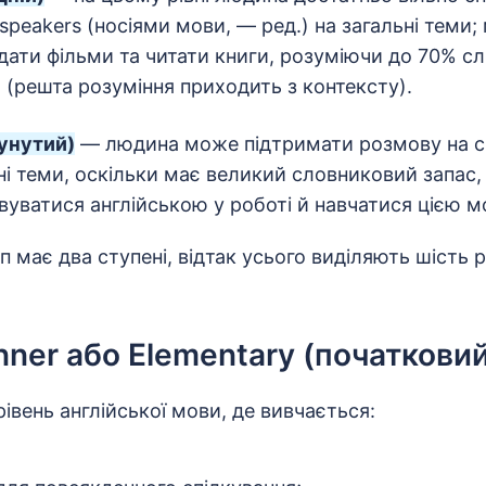
 speakers (носіями мови, — ред.) на загальні теми
дати фільми та читати книги, розуміючи до 70% сл
 (решта розуміння приходить з контексту).
унутий)
— людина може підтримати розмову на с
ні теми, оскільки має великий словниковий запас
вуватися англійською у роботі й навчатися цією 
п має два ступені, відтак усього виділяють шість р
nner або Elementary (початковий
івень англійської мови, де вивчається: