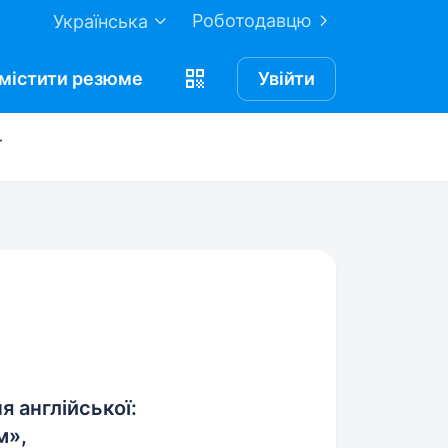
Роботодавцю
Українська
містити
резюме
Увійти
ї
 англійської:
м»,