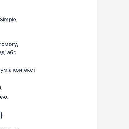
Simple.
помогу,
ді або
зуміє контекст
;
єю.
)