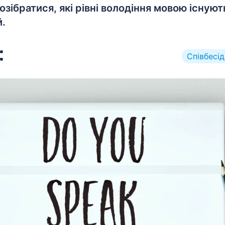
зібратися, які рівні володіння мовою існують
й.
Співбесід