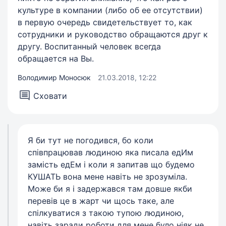
культуре в компании (либо об ее отсутствии)
в первую очередь свидетельствует то, как
сотрудники и руководство обращаются друг к
другу. Воспитанный человек всегда
обращается на Вы.
Володимир Моносюк
21.03.2018, 12:22
Сховати
Я би тут не погодився, бо коли
співпрацював людиною яка писала едИм
замість едЕм і коли я запитав що будемо
КУШАТЬ вона мене навіть не зрозуміла.
Може би я і задержався там довше якби
перевів це в жарт чи щось таке, але
спілкуватися з такою тупою людиною,
навіть заради роботи для мене було ніяк не