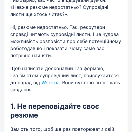
І ймовірно, вас часто відвідували думки:
«Невже резюме недостатньо? Супровідні
листи ще хтось читає?».
Ні, резюме недостатньо. Так, рекрутери
справді читають супровідні листи. І це чудова
можливість розповісти про себе потенційному
роботодавцю і показати, чому саме вас
потрібно найняти.
Щоб написати досконалий і за формою,
і за змістом супровідний лист, прислухайтеся
до порад від
Work.ua
. Вони суттєво полегшать
завдання.
1. Не переповідайте своє
резюме
Замість того, щоб ще раз повторювати свій