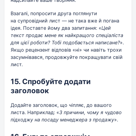
надсилайте ваше творіння.
Взагалі, попросити друга поглянути
на супровідний лист — не така вже й погана
ідея. Поставте йому два запитання: «
Цей
текст продає мене як найкращого спеціаліста
для цієї роботи? Тобі подобається написане?
».
Якщо рецензент відповів «ні» чи навіть трохи
засумнівався, продовжуйте покращувати свій
лист.
15. Спробуйте додати
заголовок
Додайте заголовок, що чіпляє, до вашого
листа. Наприклад: «
3 причини, чому я чудово
підходжу на посаду менеджера з продажу
».