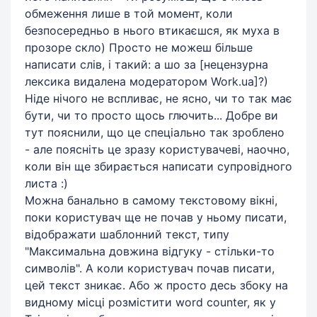
обмеження лише в той момент, коли
безпосередньо в нього втикаєшся, як муха в
прозоре скло) Просто не можеш більше
написати слів, і такий: а шо за [нецензурна
лексика видалена модератором Work.ua]?)
Ніде нічого не вспливає, не ясно, чи то так має
бути, чи то просто щось глючить... Добре ви
тут пояснили, що це спеціально так зроблено
- але поясніть це зразу користувачеві, наочно,
коли він ще збирається написати супровідного
листа :)
Можна банально в самому текстовому вікні,
поки користувач ще не почав у ньому писати,
відображати шаблонний текст, типу
"Максимальна довжина відгуку - стільки-то
символів". А коли користувач почав писати,
цей текст зникає. Або ж просто десь збоку на
видному місці розмістити word counter, як у