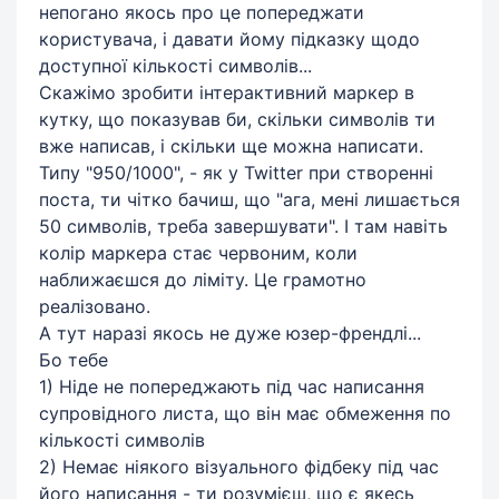
непогано якось про це попереджати
користувача, і давати йому підказку щодо
доступної кількості символів...
Скажімо зробити інтерактивний маркер в
кутку, що показував би, скільки символів ти
вже написав, і скільки ще можна написати.
Типу "950/1000", - як у Twitter при створенні
поста, ти чітко бачиш, що "ага, мені лишається
50 символів, треба завершувати". І там навіть
колір маркера стає червоним, коли
наближаєшся до ліміту. Це грамотно
реалізовано.
А тут наразі якось не дуже юзер-френдлі...
Бо тебе
1) Ніде не попереджають під час написання
супровідного листа, що він має обмеження по
кількості символів
2) Немає ніякого візуального фідбеку під час
його написання - ти розумієш, що є якесь