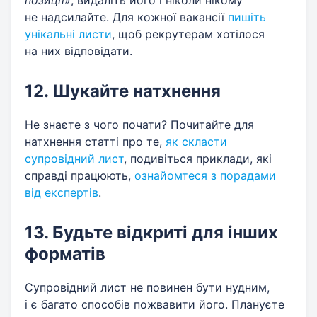
позиції
», видаліть його і ніколи нікому
не надсилайте. Для кожної вакансії
пишіть
унікальні листи
, щоб рекрутерам хотілося
на них відповідати.
12. Шукайте натхнення
Не знаєте з чого почати? Почитайте для
натхнення статті про те,
як скласти
супровідний лист
, подивіться приклади, які
справді працюють,
ознайомтеся з порадами
від експертів
.
13. Будьте відкриті для інших
форматів
Супровідний лист не повинен бути нудним,
і є багато способів пожвавити його. Плануєте