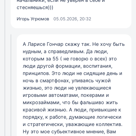
начальники, если не уверен в себе и
стесняешься)))
Игорь Угрюмов
05.05.2026, 20:32
А Ларисе Гончар скажу так. Не хочу быть
нудным, а справедливым. Да люди,
которым за 55 ( не говорю о всех) это
люди другой формации, воспитания,
принципов. Это люди не сидящие день и
ночь в смартфонах, упиваясь чужой
жизнью, это люди не увлекающиеся
игровыми автоматами, покерами и
микрозаймами, что бы фальшиво жить
красивой жизнью. А люди, привыкшие к
порядку, к работе, думающие логически
и стратегически, уважающие коллектив.
Ну это мое субьективное мнение, Вам