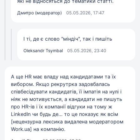
які не відносяться до тематики статті.
Дмитро (модератор)
05.05.2026, 17:47
І ті, де є слово "міндіч", так і пишіть
Oleksandr Tsymbal
05.05.2026, 23:40
А ще HR має владу над кандидатами та їх
вибором. Якщо рекрутрка задовбалась
співбесідувати кандидатів, її імпатія на нулі і
ніяк не мотивується, а кандидати не пишуть
про HR-ів і їх компанії відгуки на тому ж
LinkedIn чи будь де… то це показує як всім
[нецензурна лексика видалена модератором
Work.ua] на компанію.