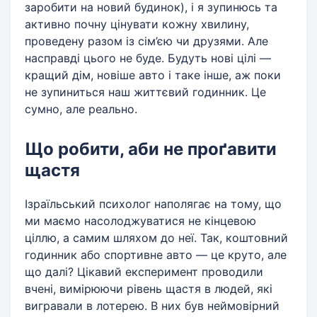
заробити на новий будинок), і я зупинюсь та
активно почну цінувати кожну хвилину,
проведену разом із сім’єю чи друзями. Але
насправді цього не буде. Будуть нові цілі —
кращий дім, новіше авто і таке інше, аж поки
не зупиниться наш життєвий годинник. Це
сумно, але реально.
Що робити, аби не проґавити
щастя
Ізраїльський психолог наполягає на тому, що
ми маємо насолоджуватися не кінцевою
ціллю, а самим шляхом до неї. Так, коштовний
годинник або спортивне авто — це круто, але
що далі? Цікавий експеримент проводили
вчені, вимірюючи рівень щастя в людей, які
вигравали в лотерею. В них був неймовірний