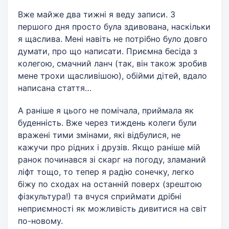
Вже майже два тижні я веду записи. З
першого дня просто була здивована, наскільки
я щаслива. Мені навіть не потрібно було довго
думати, про що написати. Приємна бесіда з
колегою, смачний ланч (так, він також зробив
мене трохи щасливішою), обійми дітей, вдало
написана стаття…
А раніше я цього не помічала, приймала як
буденність. Вже через тиждень колеги були
вражені тими змінами, які відбулися, не
кажучи про рідних і друзів. Якщо раніше мій
ранок починався зі скарг на погоду, зламаний
ліфт тощо, то тепер я радію сонечку, легко
біжу по сходах на останній поверх (зрештою
фізкультура!) та вчуся сприймати дрібні
неприємності як можливість дивитися на світ
по-новому.