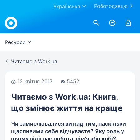
Роботодавцю
Українська
Work.ua
Ресурси
Читаємо з Work.ua
12 квітня 2017
5452
Читаємо з Work.ua: Книга,
що змінює життя на краще
Чи замислювалися ви над тим, наскільки
щасливими себе відчуваєте? Яку роль у
цьому відіграє робота, сім’я або хобі?