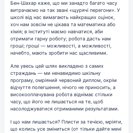
Бен-Шахар каже, що ми занадто багато часу
витрачаємо на так звані «щурячі перегони». У
школі від нас вимагають найкращих оцінок,
хоч нам зовсім не цікава та математика або
хімія; в інституті маємо навчатися, аби
отримати гарну роботу; робота дасть нам
гроші; гроші — можливості, а можливості,
начебто, мають зробити нас щасливими.
Але увесь цей шлях викладено з самих
страждань — ми ненавидимо шкільну
програму, омріяний червоний диплом, окрім
відчуття полегшення, нічого не приносить, а
високооплачувана робота віднімає стільки
часу, що його не лишається на те, щоб
насолоджуватися отриманими результатами.
І що нам лишається? Плисти за течією, мріяти,
що колись усе зміниться (от тільки дайте мені