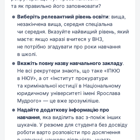
та як правильно його заповнювати?
Виберіть релевантний рівень освіти
: вища,
незакінчена вища, середня спеціальна
чи середня. Вказуйте найвищий рівень, який
маєте: якщо наразі вчитеся у ВНЗ,
не потрібно згадувати про роки навчання
в школі.
Вкажіть повну назву навчального закладу
.
Не всі рекрутери знають, що таке «ІПКЮ
в НЮУ», а от «Інститут прокуратури
та кримінальної юстиції в Національному
юридичному університеті імені Ярослава
Мудрого» — це вже зрозуміліше.
Надайте додаткову інформацію про
навчання
, яка виділить вас з-поміж інших
шукачів. У резюме для студента без досвіду
роботи варто розповісти про досягнення
в навчанні, наукову діяльність, участь