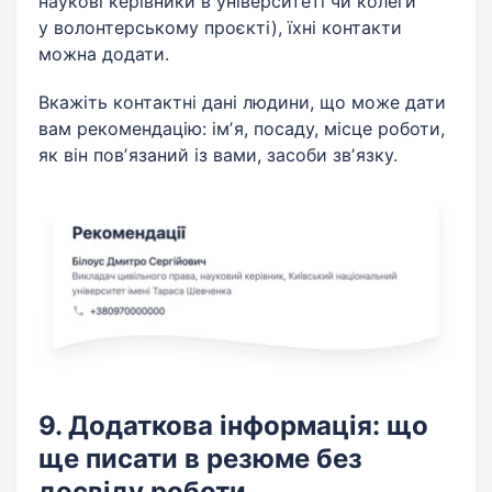
наукові керівники в університеті чи колеги
у волонтерському проєкті), їхні контакти
можна додати.
Вкажіть контактні дані людини, що може дати
вам рекомендацію: імʼя, посаду, місце роботи,
як він повʼязаний із вами, засоби звʼязку.
9. Додаткова інформація: що
ще писати в резюме без
досвіду роботи