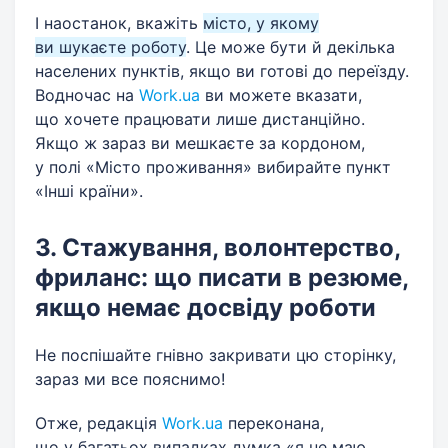
І наостанок, вкажіть
місто, у якому
ви шукаєте роботу
. Це може бути й декілька
населених пунктів, якщо ви готові до переїзду.
Водночас на
Work.ua
ви можете вказати,
що хочете працювати лише дистанційно.
Якщо ж зараз ви мешкаєте за кордоном,
у полі «Місто проживання» вибирайте пункт
«Інші країни».
3. Стажування, волонтерство,
фриланс: що писати в резюме,
якщо немає досвіду роботи
Не поспішайте гнівно закривати цю сторінку,
зараз ми все пояснимо!
Отже, редакція
Work.ua
переконана,
що у багатьох випадках думка «я не маю