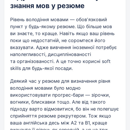
знання мов у резюме
Рівень володіння мовами — обовʼязковий
пункт у будь-якому резюме. Що більше мов
ви знаєте, то краще. Навіть якщо ваш рівень
поки що недостатній, не соромтеся його
вказувати. Адже вивчення іноземної потребує
наполегливості, дисциплінованості
та організованості. А це точно корисні soft
skills для будь-якої посади.
Деякий час у резюме для визначення рівня
володіння мовами було модно
використовувати прогрес-бари — зірочки,
вогники, блискавки тощо. Але від такого
підходу варто відмовитися, бо він не полегшує
сприйняття резюме рекрутером. Тож якщо
ваша англійська десь між А2 та В1, краще
визначте її рівень як середній, а не на три