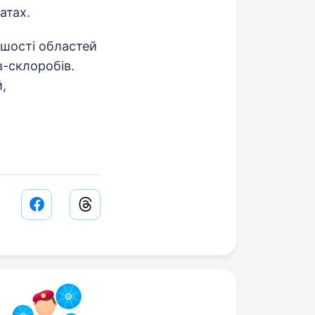
атах.
ьшості областей
в-склоробів.
,
Facebook share link
Threads share link