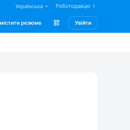
Роботодавцю
Українська
містити
резюме
Увійти