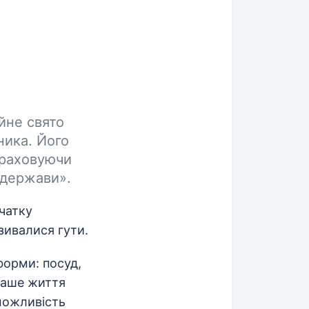
йне свято
ника. Його
враховуючи
 держави».
очатку
азивалися гути.
форми: посуд,
 наше життя
можливість