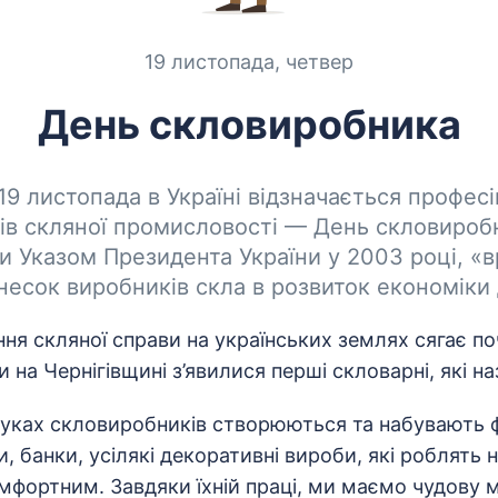
19 листопада, четвер
День скловиробника
19 листопада в Україні відзначається професі
ів скляної промисловості — День скловироб
и Указом Президента України у 2003 році, «
несок виробників скла в розвиток економіки
ння скляної справи на українських землях сягає п
и на Чернігівщині з’явилися перші скловарні, які н
руках скловиробників створюються та набувають 
, банки, усілякі декоративні вироби, які роблять
мфортним. Завдяки їхній праці, ми маємо чудову 