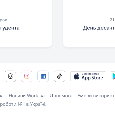
орок
21
тудента
День десант
ра
Новини Work.ua
Допомога
Умови використ
роботи №1 в Україні.