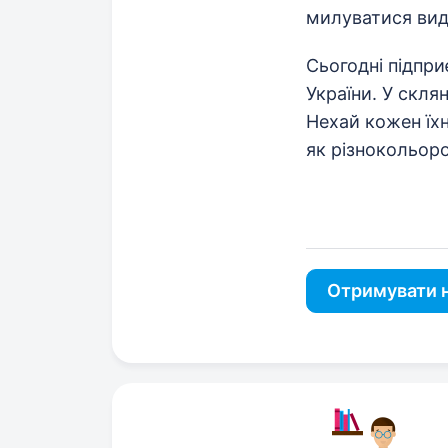
милуватися вида
Сьогодні підпри
України. У скля
Нехай кожен їх
як різнокольоро
Отримувати н