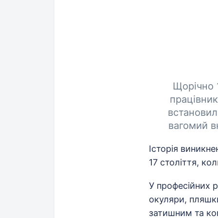
Щорічно 
працівник
встановил
вагомий в
Історія виникне
17 століття, кол
У професійних 
окуляри, пляшки
затишним та ко