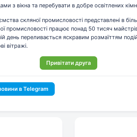
ми з вікна та перебувати в добре освітлених кімн
ємства скляної промисловості представлені в біл
ної промисловості працює понад 50 тисяч майстрі
ній день переливається яскравим розмаїттям подій
ві вітражі.
Привітати друга
овини в Telegram