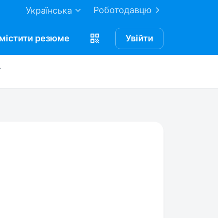
Роботодавцю
Українська
містити
резюме
Увійти