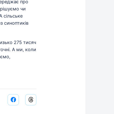
переджає про
ирішуємо чи
А сільське
ез синоптиків
лизько 275 тисяч
очні. А ми, коли
аємо,
Facebook share link
Threads share link