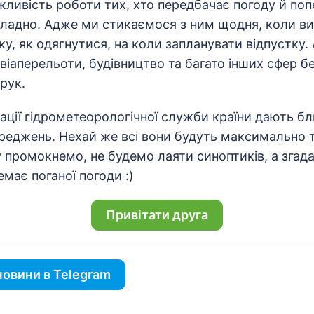
жливість роботи тих, хто передбачає погоду й по
складно. Адже ми стикаємося з ним щодня, коли в
у, як одягнутися, на коли запланувати відпустку. 
віаперельоти, будівництво та багато інших сфер б
 рук.
ації гідрометеорологічної служби країни дають б
ереджень. Нехай же всі вони будуть максимально т
 промокнемо, не будемо лаяти синоптиків, а згад
має поганої погоди :)
Привітати друга
овини в Telegram