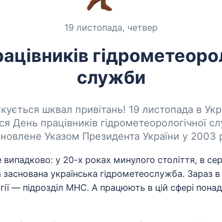
19 листопада, четвер
ацівників гідрометеоро
служби
ікується шквал привітань! 19 листопада в Укр
ся День працівників гідрометеорологічної с
ановлене Указом Президента України у 2003 р
 випадково: у 20-х роках минулого століття, в се
 заснована українська гідрометеослужба. Зараз в 
ії — підрозділ МНС. А працюють в цій сфері понад