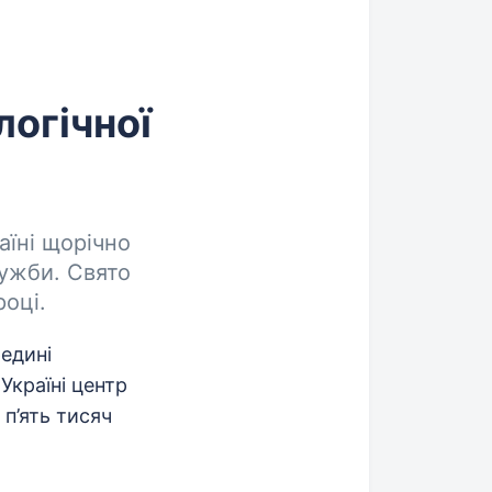
логічної
аїні щорічно
лужби. Свято
оці.
редині
Україні центр
 п’ять тисяч