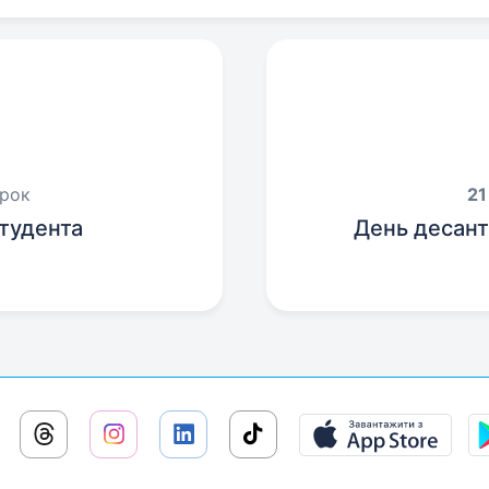
орок
21
тудента
День десант