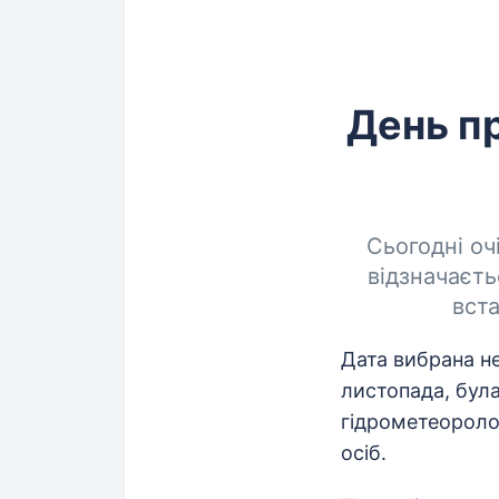
День пр
Сьогодні оч
відзначаєть
вст
Дата вибрана не
листопада, була
гідрометеоролог
осіб.