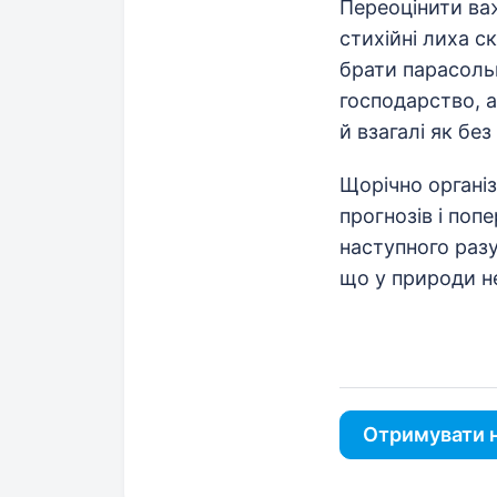
Переоцінити ва
стихійні лиха 
брати парасольк
господарство, а
й взагалі як без
Щорічно організ
прогнозів і поп
наступного разу
що у природи не
Отримувати н