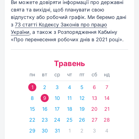
Ви можете довіряти інформації про державні
свята та вихідні, щоб планувати свою
відпустку або робочий графік. Ми беремо дані
з
73 статті Кодексу Законів про працю
України
, а також з Розпорядження Кабміну
«Про перенесення робочих днів в 2021 році».
Травень
пн
вт
ср
чт
пт
сб
нд
1
2
3
4
5
6
7
8
9
10
11
12
13
14
15
16
17
18
19
20
21
22
23
24
25
26
27
28
29
30
31
1
2
3
4