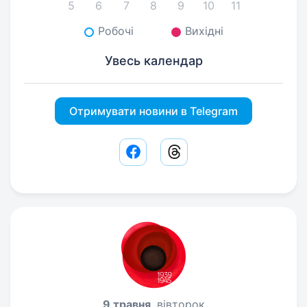
5
6
7
8
9
10
11
Робочі
Вихідні
Увесь календар
Отримувати новини в Telegram
Facebook share link
Threads share link
9 травня
, вівторок