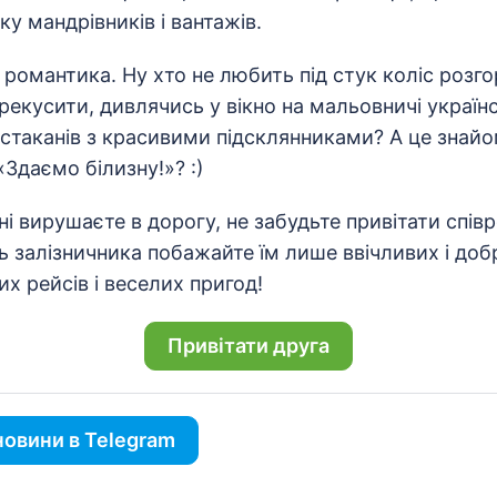
ку мандрівників і вантажів.
я романтика. Ну хто не любить під стук коліс розг
рекусити, дивлячись у вікно на мальовничі українс
 стаканів з красивими підсклянниками? А це знай
Здаємо білизну!»? :)
і вирушаєте в дорогу, не забудьте привітати співр
нь залізничника побажайте їм лише ввічливих і до
их рейсів і веселих пригод!
Привітати друга
овини в Telegram