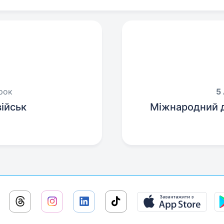
орок
5
ійськ
Міжнародний 