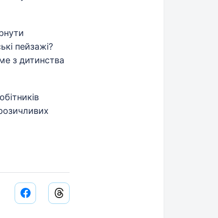
орнути
ькі пейзажі?
оме з дитинства
обітників
брозичливих
Facebook share link
Threads share link