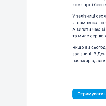
комфорт і безпе
У залізниці сво
«тормозок» і пе
А випити чаю зі
та миле серцю «
Якщо ви сьогодн
залізниці. В Де
пасажирів, легк
Отримувати н