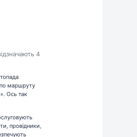
відзначають 4
стопада
в по маршруту
». Ось так
обслуговують
ти, провідники,
безпечують