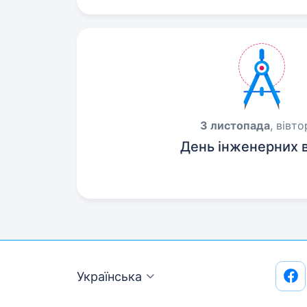
3 листопада
, вівт
День інженерних в
Українська