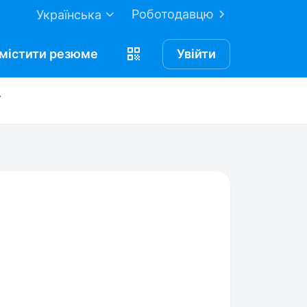
Роботодавцю
Українська
містити
резюме
Увійти