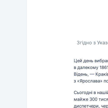
Згідно з Ука
Цей день вибра
в далекому 186
Відень, — Кракі
з «Ярослава» по
Сьогодні в наші
майже 300 тисяч
диспетчери, чер