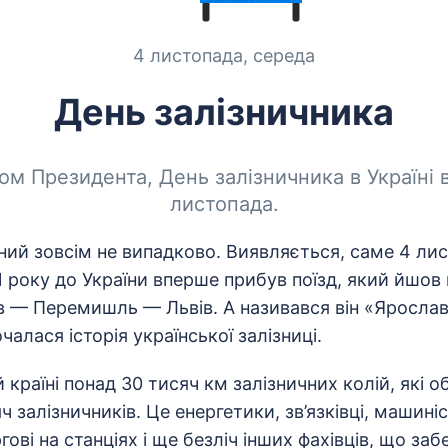
4 листопада, середа
День залізничника
зом Президента, День залізничника в Україні 
листопада.
ний зовсім не випадково. Виявляється, саме 4 ли
1 року до України вперше прибув поїзд, який йшо
в — Перемишль — Львів. А називався він «Ярослав
чалася історія української залізниці.
й країні понад 30 тисяч км залізничних колій, які 
 залізничників. Це енергетики, зв’язківці, машиніс
гові на станціях і ще безліч інших фахівців, що за