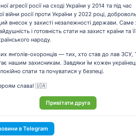
ої агресії росії на сході України у 2014 та під час
 війни росії проти України у 2022 році, добровол
й внесок у захисті незалежності держави. Саме ж
айдушність і готовність стати на захист країни та 
країнського народу.
х янголів-охоронців — тих, хто став до лав ЗСУ, Т
гає нашим захисникам. Завдяки їм кожен україне
спокійно спати та почуватися у безпеці.
Героям слава! 🇺🇦
Привітати друга
овини в Telegram