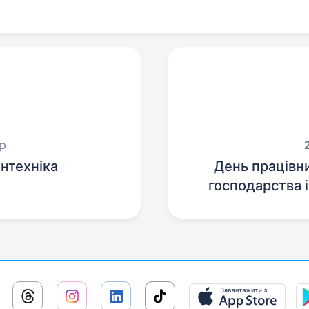
ер
нтехніка
День працівн
господарства 