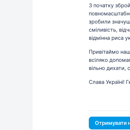
З початку збройн
повномасштабної
зробили значущи
сміливість, відч
відмінна риса у
Привітаймо наши
всіляко допома
вільно дихати, 
Слава Україні! 
Отримувати н