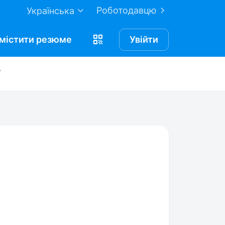
Роботодавцю
Українська
містити
резюме
Увійти