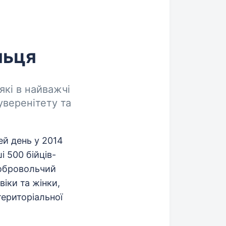
льця
які в найважчі
уверенітету та
ей день у 2014
 500 бійців-
обровольчий
віки та жінки,
територіальної