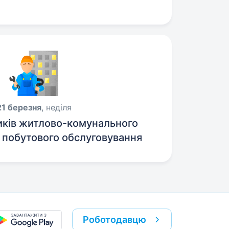
21 березня
, неділя
иків житлово-комунального
і побутового обслуговування
населення
Роботодавцю