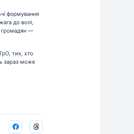
ьчі формування
ага до волі,
її громадян —
рО, тих, хто
ць зараз може
Facebook share link
Threads share link