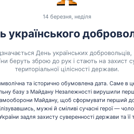
14 березня, неділя
ь українського доброво
дзначається День українських добровольців, 
їни беруть зброю до рук і стають на захист с
територіальної цілісності держави.
мволічна та історично обумовлена дата. Саме в ц
льну базу з Майдану Незалежності вирушили перші
Самооборони Майдану, щоб сформувати перший д
лізувавшись, мужні й сміливі сучасні герої — чоло
України задля захисту суверенності держави та її 