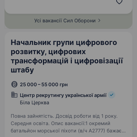
військ України, команда справжніх
професіоналів, які поєднують мужність, досвід
та передові технології. Якщо ти хочеш
Усі вакансії Сил
Оборони
долучитися до інноваційного руху…
Начальник групи цифрового
розвитку, цифрових
трансформацій і цифровізації
штабу
25 000 – 55 000 грн
Центр рекрутингу української армії
Біла Церква
Повна зайнятість. Досвід роботи від 1 року.
Середня освіта. Опис вакансії:1 окремий
батальйон морської піхоти (в/ч А2777) бажає