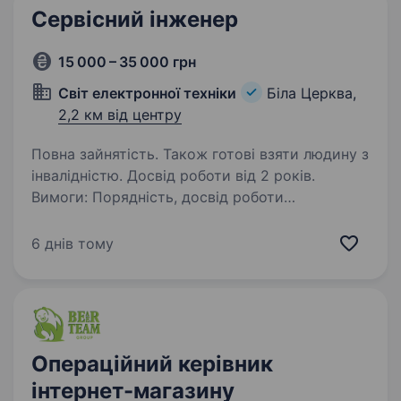
Сервісний інженер
15 000 – 35 000 грн
Світ електронної техніки
Біла Церква,
2,2 км від центру
Повна зайнятість. Також готові взяти людину з
інвалідністю. Досвід роботи від 2 років.
Вимоги: Порядність, досвід роботи
обов’язковий Умови роботи: 3 9.00 до 18.00 5
днів на тиждень Обов’язки:i Тестування і
6 днів тому
ремонт комп’ютерної техніки Тел.
за довідками 0737343434
Операційний керівник
інтернет-магазину