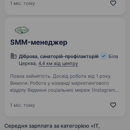
новачків, допомога в адаптації; Що очікуємо:
1 міс. тому
Базові технічні навички або бажання
навчатися…
SMM-менеджер
Діброва, санаторій-профілакторій
Біла
Церква,
4,4 км від центру
Повна зайнятість. Досвід роботи від 1 року.
Вимоги: Робота у команді маркетингового
відділу Ведення соціальних мереж (Instagram,
Facebook) Працювати з контентом: дизайнити,
монтувати, писати тексти, аналізувати
1 міс. тому
Взаємодіяти з підписниками, відповідати…
Середня зарплата за категорією «IT,