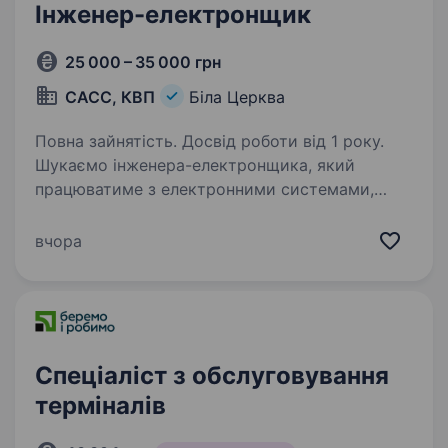
Інженер-електронщик
25 000 – 35 000 грн
САСС, КВП
Біла Церква
Повна зайнятість. Досвід роботи від 1 року.
Шукаємо інженера-електронщика, який
працюватиме з електронними системами,
промисловою автоматикою, діагностикою
та ремонтом обладнання. Нам важливо знайти
вчора
технічного спеціаліста з хорошим розумінням
електроніки…
Спеціаліст з обслуговування
терміналів