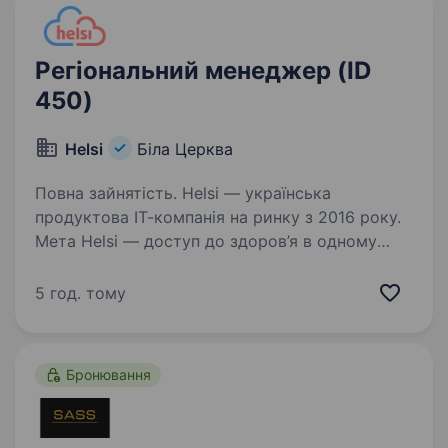
Регіональний менеджер (ID
450)
Helsi
Біла Церква
Повна зайнятість. Helsi — українська
продуктова ІТ-компанія на ринку з 2016 року.
Мета Helsi — доступ до здоров’я в одному
інтерфейсі. Сервіс дозволяє пацієнтам швидко
та зручно записуватися на прийом до лікаря,
5 год. тому
а медичним закладам…
Бронювання