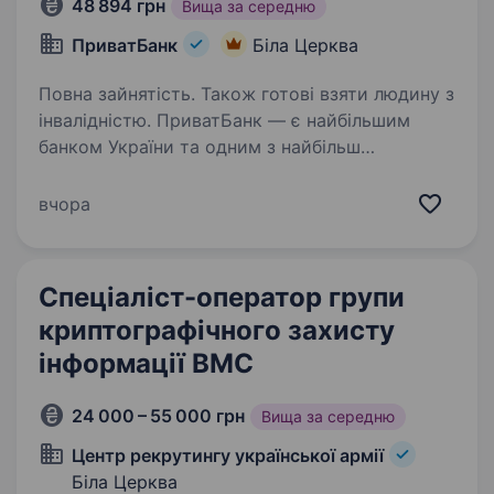
48 894 грн
Вища за середню
ПриватБанк
Біла Церква
Повна зайнятість. Також готові взяти людину з
інвалідністю. ПриватБанк — є найбільшим
банком України та одним з найбільш
інноваційних банків світу. Займає лідуючі
позиції за всіма фінансовими показниками
вчора
в галузі та складає близько чверті всієї
банківської системи країни…
Спеціаліст-оператор групи
криптографічного захисту
інформації ВМС
24 000 – 55 000 грн
Вища за середню
Центр рекрутингу української армії
Біла Церква