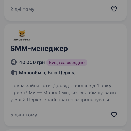
знайти відповідального кандидата на посаду
«Начальник групи цифрового розвитку,
2 дні тому
цифрових трансформацій і цифровізації
штабу». 1-й окремий батальйон…
SMM-менеджер
40 000 грн
Вища за середню
Монообмін
, Біла Церква
Повна зайнятість. Досвід роботи від 1 року.
Привіт! Ми — Монообмін, сервіс обміну валют
у Білій Церкві, який прагне запропонувати
клієнтам не просто вигідний курс,
а й найкращий сервіс. Ми відкриті до нового і
5 днів тому
маємо амбітні плани — виходити за рамки
звичайного…