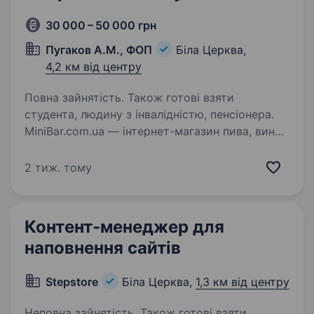
30 000 – 50 000 грн
Пугаков А.М., ФОП
Біла Церква,
4,2 км від центру
Повна зайнятість. Також готові взяти
студента, людину з інвалідністю, пенсіонера.
MiniBar.com.ua — інтернет-магазин пива, вина,
сидру, міцних напоїв, снеків і подарункових
наборів. Ми працюємо з клієнтами по всій
2 тиж. тому
Україні та маємо власну команду обробки,
пакування і відправлення замовлень.
Шукаємо…
Контент-менеджер для
наповнення сайтів
Stepstore
Біла Церква,
1,3 км від центру
Неповна зайнятість. Також готові взяти