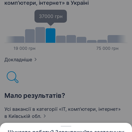
комп'ютери, інтернет»
в Україні
37000 грн
19 000 грн
75 000 грн
Докладніше
Мало результатів?
Усі вакансії в категорії «IT, комп'ютери, інтернет»
в Київській обл.