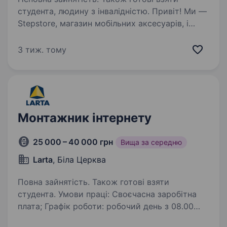
студента, людину з інвалідністю. Привіт! Ми —
Stepstore, магазин мобільних аксесуарів, і
зараз шукаємо менеджера для роботи
з контентом на нашому сайті. Що тобі
3 тиж. тому
доведеться робити: Оновлювати та
підтримувати інформацію на сайті: опис
товарів,…
Монтажник інтернету
25 000 – 40 000 грн
Вища за середню
Larta
, Біла Церква
Повна зайнятість. Також готові взяти
студента. Умови праці: Своєчасна заробітна
плата; Графік роботи: робочий день з 08.00
до 17.00, п’ятиденка; Навчання, стажування