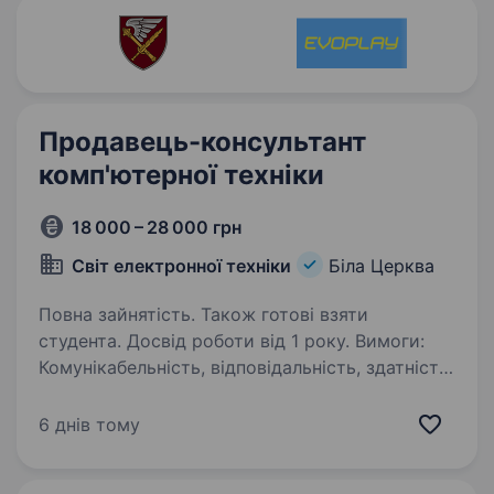
Продавець-консультант
комп'ютерної техніки
18 000 – 28 000 грн
Світ електронної техніки
Біла Церква
Повна зайнятість. Також готові взяти
студента. Досвід роботи від 1 року. Вимоги:
Комунікабельність, відповідальність, здатність
до навчання. Умови роботи: 9−18, обідня
перерва, 5-денний тиждень Обов’язки:
6 днів тому
консультування та продаж комп’ютерної
техніки та систем відеоспостереження,…