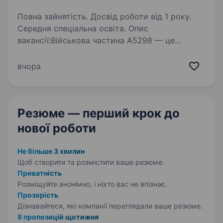
Повна зайнятість. Досвід роботи від 1 року.
Середня спеціальна освіта. Опис
вакансії:Військова частина А5298 — це
підрозділ Військово-Морських Сил Збройних
Сил України. Частина бажає долучить до своєї
вчора
команди відповідального кандидата на посаду
«Спеціаліст — оператор групи
криптографічного…
Резюме — перший крок
до
нової роботи
Не більше 3 хвилин
Щоб створити та розмістити ваше
резюме.
Приватність
Розміщуйте анонімно, і ніхто вас не впізнає.
Прозорість
Дізнавайтеся, які компанії переглядали ваше резюме.
8 пропозицій щотижня