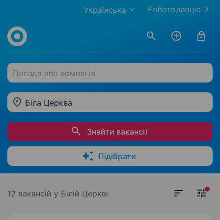
Роботодавцю
Українська
Посада або компанія
Біла Церква
Знайти вакансії
Підібрати
12 вакансій
у Білій Церкві