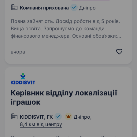
Компанія прихована
Дніпро
Повна зайнятість. Досвід роботи від 5 років.
Вища освіта. Запрошуємо до команди
фінансового менеджера. Основні обов’язки:
Контроль управлінської звітності (ДДС,
баланс, P&L), виявлення помилок та відхилень.
вчора
Планування бюджету, фінансове
прогнозування та контроль виконання…
Керівник відділу локалізації
іграшок
KIDDISVIT, ГК
Дніпро,
8,4 км від центру