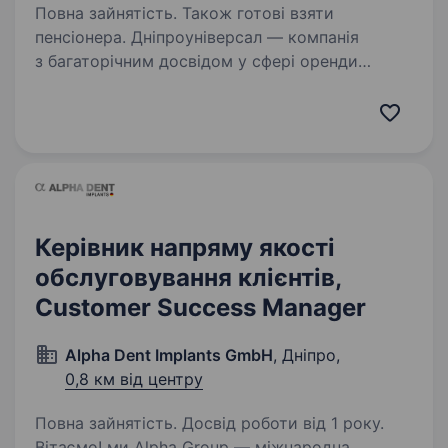
Повна зайнятість. Також готові взяти
пенсіонера. Дніпроуніверсал — компанія
з багаторічним досвідом у сфері оренди
комерційної нерухомості в Дніпрі. Наша
команда професіоналів щодня забезпечує
комфортні умови для співпраці з юридичними
та фізичними особами, уважно…
Керівник напряму якості
обслуговування клієнтів,
Customer Success Manager
Alpha Dent Implants GmbH
, Дніпро,
0,8 км від центру
Повна зайнятість. Досвід роботи від 1 року.
Вітаємо! ми Alpha Group — міжнародна