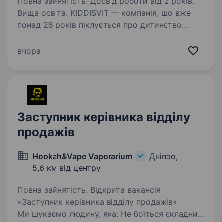
Повна зайнятість. Досвід роботи від 2 років.
Вища освіта. KIDDISVIT — компанія, що вже
понад 28 років піклується про дитинство
в Україні. Ми розпочали свій шлях у 1997 році
й сьогодні є лідером серед постачальників
вчора
товарів для дітей. Мета нашої кропіткої
роботи — наповнювати…
Заступник керівника відділу
продажів
Hookah&Vape Vaporarium
Дніпро,
5,6 км від центру
Повна зайнятість. Відкрита вакансія
«Заступник керівника відділу продажів»
Ми шукаємо людину, яка: Не боїться складних