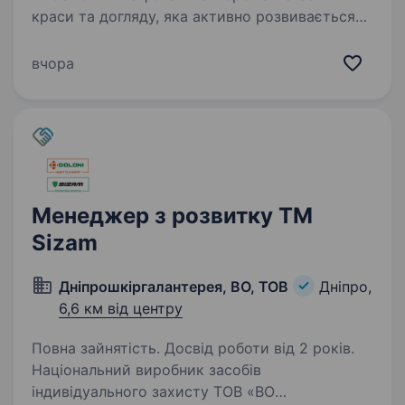
краси та догляду, яка активно розвивається
та запрошує до своєї команди Керівника
відділу управління ланцюгами постачань.
вчора
Основні завдання: Забезпечення оптимального
рівня…
Менеджер з розвитку ТМ
Sizam
Дніпрошкіргалантерея, ВО, ТОВ
Дніпро,
6,6 км від центру
Повна зайнятість. Досвід роботи від 2 років.
Національний виробник засобів
індивідуального захисту ТОВ «ВО