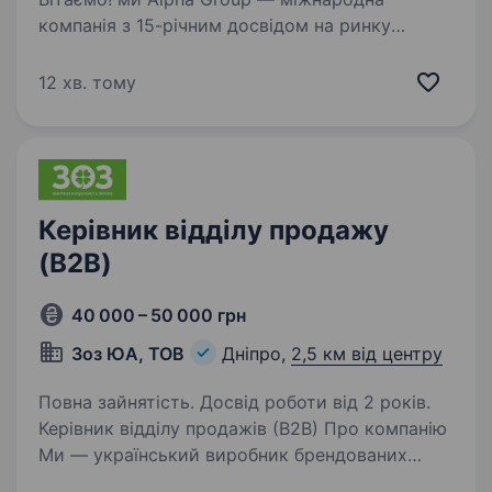
компанія з 15-річним досвідом на ринку
стоматологічної продукції. Ми працюємо
у 30+ країнах світу та шукаємо фахівця, який
12 хв. тому
допоможе нам вибудувати систему якості
обслуговування…
Керівник відділу продажу
(B2B)
40 000 – 50 000 грн
Зоз ЮА, ТОВ
Дніпро,
2,5 км від центру
Повна зайнятість. Досвід роботи від 2 років.
Керівник відділу продажів (B2B) Про компанію
Ми — український виробник брендованих
екосумок для корпоративних клієнтів.