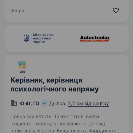
завдань і готова брати на себе
відповідальність. Хоче стати частиною
вчора
команди, яка розвиває новий амбітний…
Керівник, керівниця
психологічного напряму
Юніт, ГО
Дніпро,
2,2 км від центру
Повна зайнятість. Також готові взяти
студента, людину з інвалідністю. Досвід
роботи від 5 років. Вища освіта. Координатор