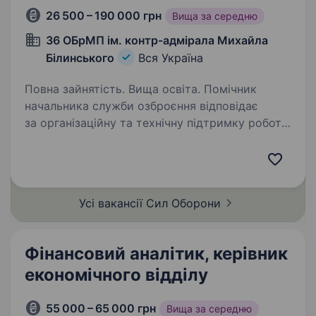
26 500 – 190 000 грн
Вища за середню
36 ОБрМП ім. контр-адмірала Михайла
Білинського
Вся Україна
Повна зайнятість. Вища освіта. Помічник
начальника служби озброєння відповідає
за організаційну та технічну підтримку роботи
підрозділу у сфері обліку, зберігання
й обслуговування озброєння, військової
техніки та матеріальних засобів. Забезпечує…
Усі вакансії Сил
Оборони
Фінансовий аналітик, керівник
економічного відділу
55 000 – 65 000 грн
Вища за середню