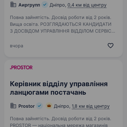
Аиргрупп
Дніпро,
0,4 км від центру
Повна зайнятість. Досвід роботи від 2 років.
Вища освіта. РОЗГЛЯДАЮТЬСЯ КАНДИДАТИ
З ДОСВІДОМ УПРАВЛІННЯ ВІДДІЛОМ СЕРВІСУ!
Вимоги: Освіта: вища, технічна; Досвід роботи:
від 3-х років на аналогічній посаді керівником
вчора
сервісного відділу; Високі управлінські
та організаторські…
Керівник відділу управління
ланцюгами постачань
Prostor
Дніпро,
1,8 км від центру
Повна зайнятість. Досвід роботи від 2 років.
PROSTOR — національна мережа магазинів