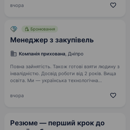
Допомагаємо компаніям створювати якісний
вчора
мерч і рекламну продукцію з власним
логотипом. У зв’язку…
Бронювання
Менеджер з закупівель
Компанія прихована
, Дніпро
Повна зайнятість. Також готові взяти людину з
інвалідністю. Досвід роботи від 2 років. Вища
освіта. Ми — українська технологічна
компанія, що розробляє та виробляє
високотехнологічні рішення для оборонної
вчора
сфери. Ми швидко масштабуємо виробництво,
запускаємо нові продукти та будуємо сучасні
операційні процеси.…
Резюме — перший крок
до