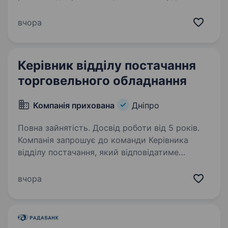
(ка) психологічного напряму ГО «ЮНІТ» |
Молодіжний центр | м. Дніпро Про компанію
вчора
ГО «Юніт» — громадська організація, яка
з 2015 року працює у сфері молодіжних
проєктів та міжнародних молодіжних
Керівник відділу постачання
програм,…
торговельного обладнання
Компанія прихована
Дніпро
Повна зайнятість. Досвід роботи від 5 років.
Компанія запрошує до команди Керівника
відділу постачання, який відповідатиме
за ефективне управління закупівлями
та постачанням торговельного обладнання!
вчора
Основні обов’язки: Організація та управління
процесом…