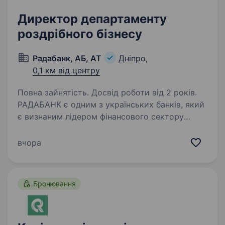
Директор департаменту
роздрібного бізнесу
Радабанк, АБ, АТ
Дніпро,
0,1 км від центру
Повна зайнятість. Досвід роботи від 2 років.
РАДАБАНК є одним з українських банків, який
є визнаним лідером фінансового сектору
України. Банк веде свою діяльність в Україні
з 1993 року. За цей час отримав репутацію
вчора
соціально-відповідальної, надійної
та стабільної…
Бронювання