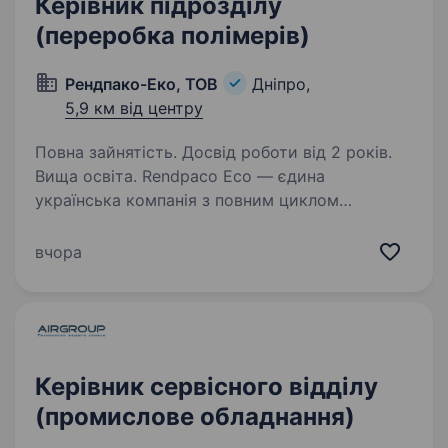
Керівник підрозділу
(переробка полімерів)
Рендпако-Еко, ТОВ
Дніпро,
5,9 км від центру
Повна зайнятість. Досвід роботи від 2 років.
Вища освіта. Rendpaco Eco — єдина
українська компанія з повним циклом
виробництва еко-сумок від гранульованої
сировини до готової сумки з будь-яким
вчора
дизайном. Ми створюємо eco-friendly
матеріал — спанбонд, який допоможе
зробити…
Керівник сервісного відділу
(промислове обладнання)