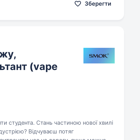
Зберегти
жу,
ьтант (vape
 частиною нової хвилі
дустрією? Відчуваєш потяг