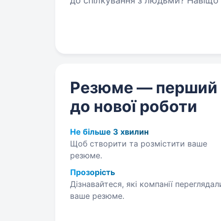
до спілкування з людьми? Навіщо
працювати поруч з домом? З нами
Резюме — перший
до нової роботи
Не більше 3 хвилин
Щоб створити та розмістити ваше
резюме.
Прозорість
Дізнавайтеся, які компанії переглядал
ваше резюме.