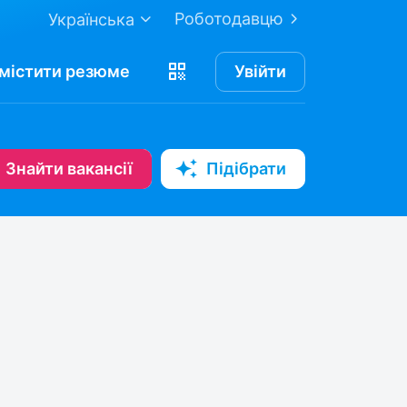
Роботодавцю
Українська
містити
резюме
Увійти
Знайти вакансії
Підібрати