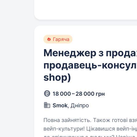
місті! Запрошуємо в команду…
Гаряча
Менеджер з прода
продавець-консул
shop)
18 000 – 28 000 грн
Smok
, Дніпро
Повна зайнятість. Також готові взяти студента. Стань
вейп-культури! Цікавишся вейп-ін