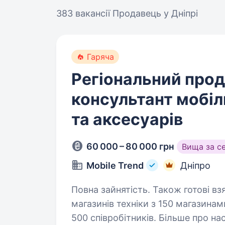
383 вакансії
Продавець у Дніпрі
Гаряча
Регіональний про
консультант мобіл
та аксесуарів
60 000 – 80 000 грн
Вища за с
Mobile Trend
Дніпро
Повна зайнятість. Також готові взяти студента. Mo
магазинів техніки з 150 магазина
500 співробітників. Більше про н