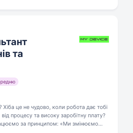
ьтант
ів та
ередню
я від процесу та високу заробітну плату?
рацюємо за принципом: «Ми змінюємо