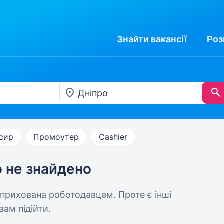
Знайти
вакансії
Роз
сир
Промоутер
Cashier
ю не знайдено
 прихована роботодавцем. Проте є інші
вам підійти.