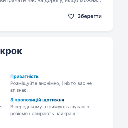
 витрачати час на дорогу, якщо можна
 ти ризикуєш забути про те,…
Зберегти
 крок
Приватність
Розміщуйте анонімно, і ніхто вас не
впізнає.
8 пропозицій щотижня
и
В середньому отримують шукачі з
резюме і обирають найкращі.