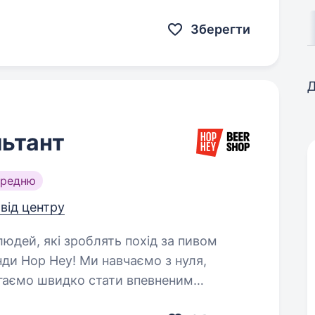
які готові працювати…
Зберегти
Д
ьтант
ередню
 від центру
и Hop Hey! Ми навчаємо з нуля,
гаємо швидко стати впевненим
у роботу, хороший…