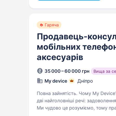
Гаряча
Продавець-консул
мобільних телефон
аксесуарів
35 000 – 60 000 грн
Вища за с
My device
Дніпро
Повна зайнятість. Чому My Device? Хіба це не чудово, коли робота дає тобі
дві найголовніші речі: задоволенн
Ми чудово це розуміємо, тому п
на краще твоє життя —…