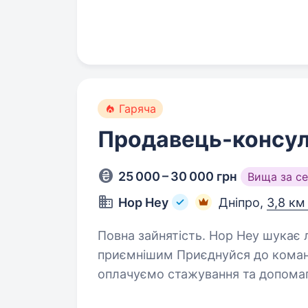
шукаємо Регіональних продавців, 
Гаряча
Продавець-консул
25 000 – 30 000 грн
Вища за с
Hop Hey
Дніпро,
3,8 км
Повна зайнятість. Hop Hey шукає людей, які зроблять похід за пивом
приємнішим Приєднуйся до команд
оплачуємо стажування та допома
продавцем. Якщо хочеш стабільн