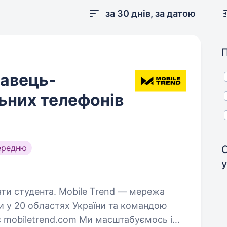
за 30 днів, за датою
давець-
ьних телефонів
ередню
у
bile Trend — мережа
ми у 20 областях України та командою
ас mobiletrend.com Ми масштабуємось і