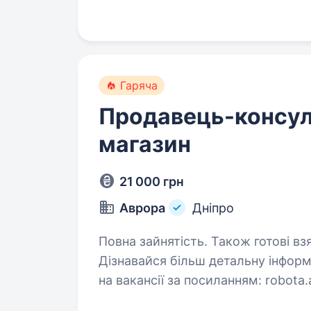
Гаряча
Продавець-консул
магазин
21 000 грн
Аврора
Дніпро
Повна зайнятість. Також готові вз
Дізнавайся більш детальну інформ
на вакансії за посиланням: robota.avrora.ua
https://telegram.me/Avrora_HC_bot Відкриваємо новий магазин у твоєму