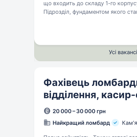
що входить до складу 1-го корпусу
Підрозділ, фундаментом якого ста
Азов, розширився до полку…
Усі ваканс
Фахівець ломбард
відділення, касир
20 000 – 30 000 грн
Найкращий ломбард
Кам'