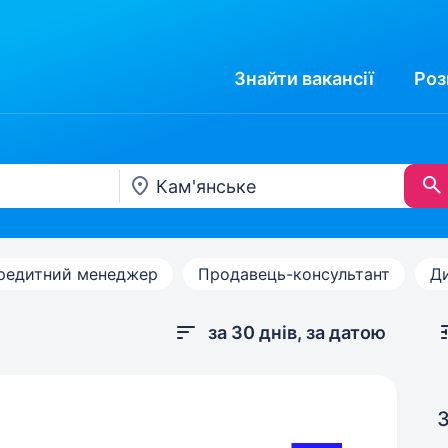
Знайти
вакансії
Роз
редитний менеджер
Продавець-консультант
Д
за 30 днів, за датою
З