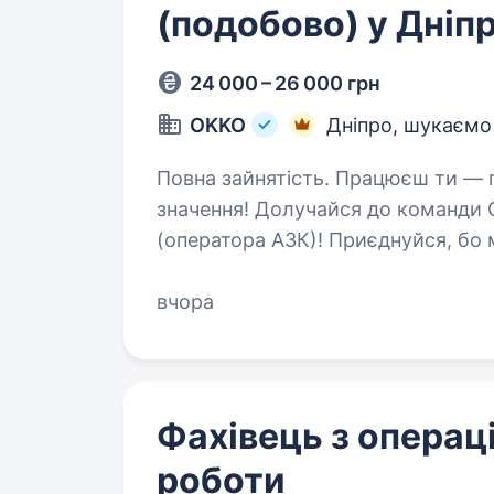
(подобово) у Дніп
24 000 – 26 000 грн
OKKO
Дніпро, шукаємо
Повна зайнятість. Працюєш ти — працює країна. Твоя робота має
значення! Долучайся до команд
(оператора АЗК)! Приєднуйся, бо ми: офіційно і швидко приймаємо
на роботу з першого 
вчора
Фахівець з операц
роботи