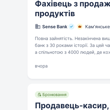
Фахівець з продаж
продуктів
Sense Bank
Кам'янське
Повна зайнятість. Незакінчена вища освіта. Sense Bank
банк з 30 роками історії. За цей 
а спільнотою з 4000 людей, де ко
сенси, щоб здійснювались мрії ук
вчора
Бронювання
Продавець-касир,