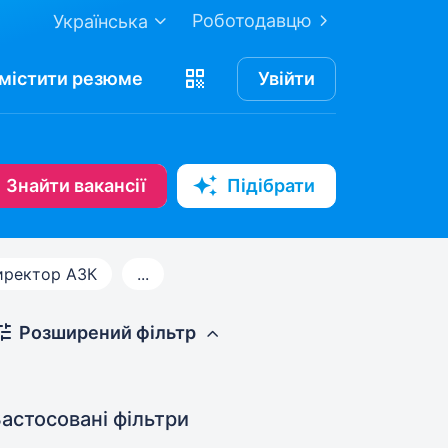
Роботодавцю
Українська
містити
резюме
Увійти
Знайти вакансії
Підібрати
иректор АЗК
...
Розширений фільтр
астосовані фільтри