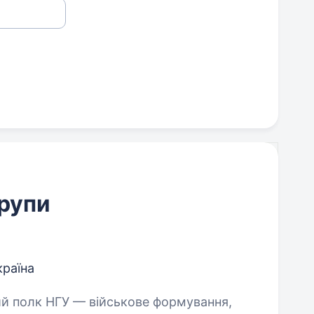
групи
країна