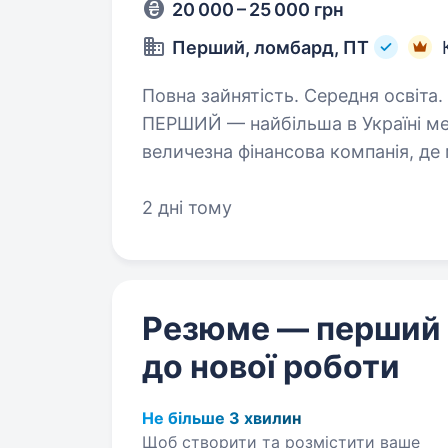
20 000 – 25 000 грн
Перший, ломбард, ПТ
Повна зайнятість. Середня освіта. Привіт, наш майбутній колега:)
ПЕРШИЙ — найбільша в Україні мер
величезна фінансова компанія, де
та купити ювелірні прикраси, техні
2 дні тому
Резюме — перший
до нової роботи
Не більше 3 хвилин
Щоб створити та розмістити ваше