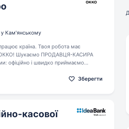
ро
Д
 у Кам'янському
и ОККО! Шукаємо ПРОДАВЦЯ-КАСИРА
дня; не затримуємо…
Зберегти
ійно-касової