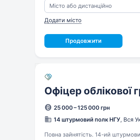
Додати місто
Продовжити
Офіцер облікової 
25 000 – 125 000 грн
14 штурмовий полк НГУ
, Вся У
Повна зайнятість. 14-ий штурмовий полк НГУ — військове формування,