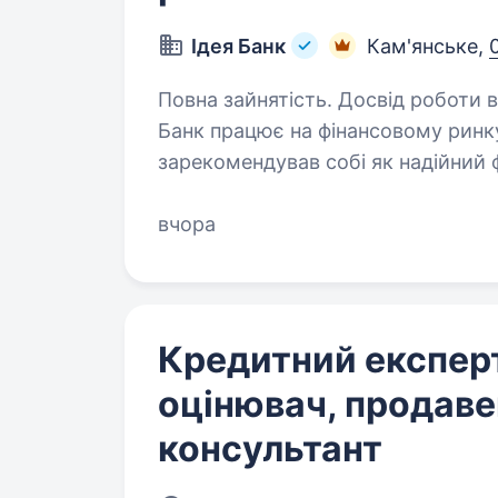
Ідея Банк
Кам'янське,
Повна зайнятість. Досвід роботи від 
Банк працює на фінансовому ринку 
зарекомендував собі як надійний 
справжня цінність — Команда, що 
персоналу,…
вчора
Кредитний експерт
оцінювач, продаве
консультант