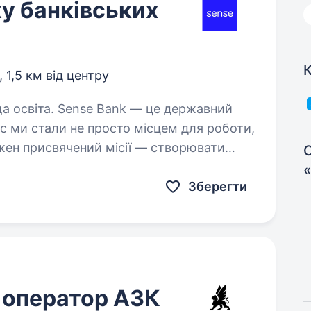
у банківських
К
,
1,5 км від центру
 — це державний
час ми стали не просто місцем для роботи,
жен присвячений місії — створювати
С
раїнців. Шукаємо…
Зберегти
 оператор АЗК